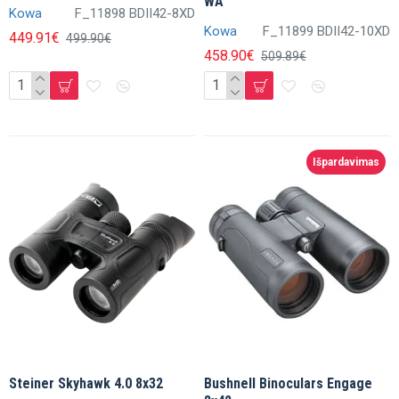
WA
Kowa
F_11898 BDII42-8XD
Kowa
F_11899 BDII42-10XD
449.91€
499.90€
458.90€
509.89€
Išpardavimas
Steiner Skyhawk 4.0 8x32
Bushnell Binoculars Engage