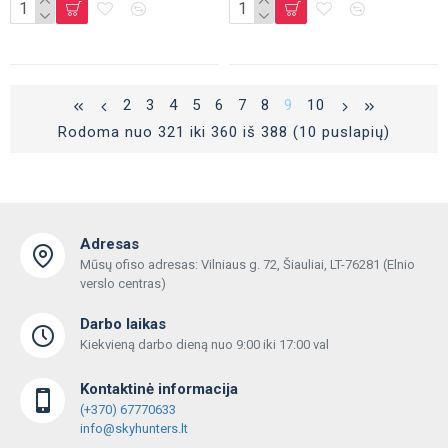
2
3
4
5
6
7
8
9
10
Rodoma nuo 321 iki 360 iš 388 (10 puslapių)
Adresas
Mūsų ofiso adresas: Vilniaus g. 72, Šiauliai, LT-76281 (Elnio
verslo centras)
Darbo laikas
Kiekvieną darbo dieną nuo 9:00 iki 17:00 val
Kontaktinė informacija
(+370) 67770633
info@skyhunters.lt