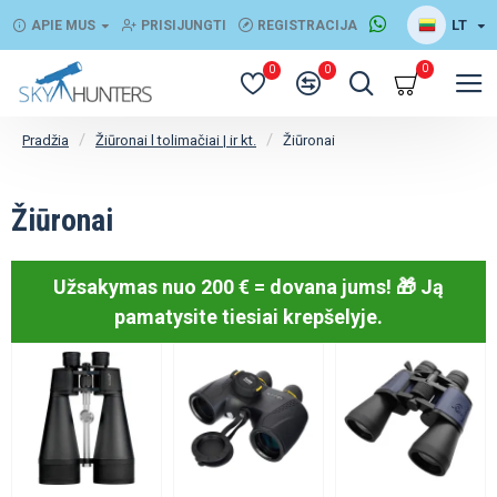
LT
APIE MUS
PRISIJUNGTI
REGISTRACIJA
0
0
0
Žiūronai l tolimačiai | ir kt.
Žiūronai
Pradžia
Žiūronai
Užsakymas nuo 200 € = dovana jums! 🎁
Ją
pamatysite tiesiai krepšelyje.