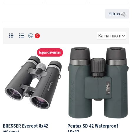
Filtras
0
Išpardavimas
BRESSER Everest 8x42
Pentax SD 42 Waterproof
žiūronai
10x42