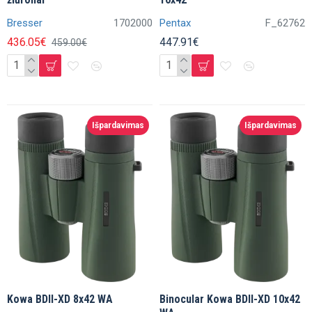
Bresser
1702000
Pentax
F_62762
436.05€
447.91€
459.00€
Išpardavimas
Išpardavimas
Kowa BDII-XD 8x42 WA
Binocular Kowa BDII-XD 10x42