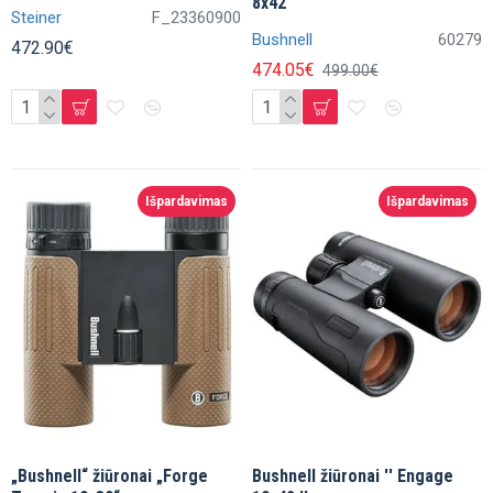
8x42
Steiner
F_23360900
Bushnell
60279
472.90€
474.05€
499.00€
Išpardavimas
Išpardavimas
„Bushnell“ žiūronai „Forge
Bushnell žiūronai '' Engage