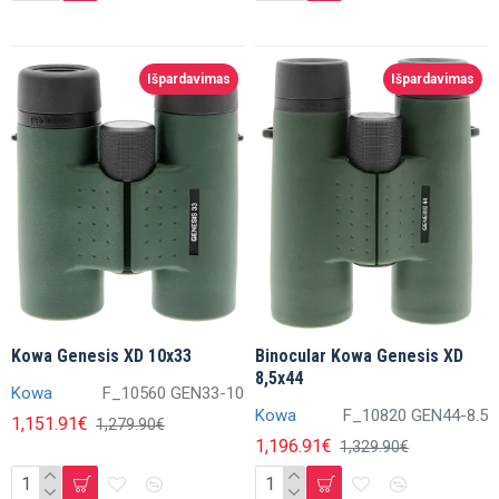
Išpardavimas
Išpardavimas
Kowa Genesis XD 10x33
Binocular Kowa Genesis XD
8,5x44
Kowa
F_10560 GEN33-10
Kowa
F_10820 GEN44-8.5
1,151.91€
1,279.90€
1,196.91€
1,329.90€