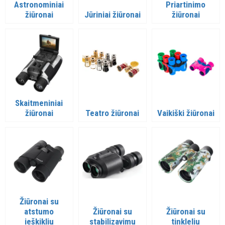
Astronominiai
Priartinimo
žiūronai
Jūriniai žiūronai
žiūronai
Skaitmeniniai
žiūronai
Teatro žiūronai
Vaikiški žiūronai
Žiūronai su
atstumo
Žiūronai su
Žiūronai su
ieškikliu
stabilizavimu
tinkleliu