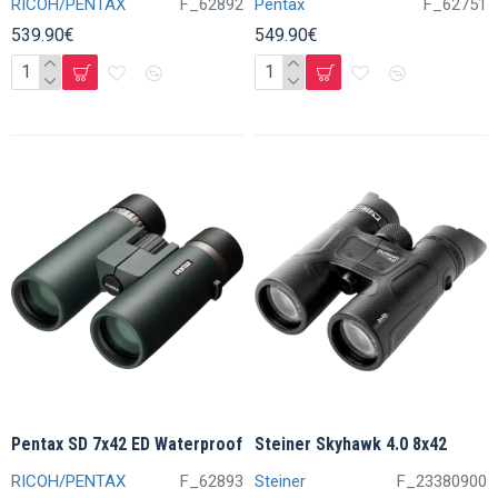
RICOH/PENTAX
F_62892
Pentax
F_62751
539.90€
549.90€
Pentax SD 7x42 ED Waterproof
Steiner Skyhawk 4.0 8x42
RICOH/PENTAX
F_62893
Steiner
F_23380900