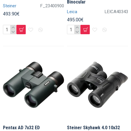
Binocular
Steiner
F_23400900
Leica
LEICA40343
493.90€
495.00€
Pentax AD 7x32 ED
Steiner Skyhawk 4.0 10x32