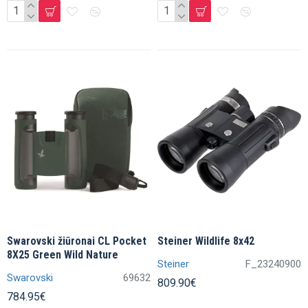
Swarovski žiūronai CL Pocket
Steiner Wildlife 8x42
8X25 Green Wild Nature
Steiner
F_23240900
Swarovski
69632
809.90€
784.95€