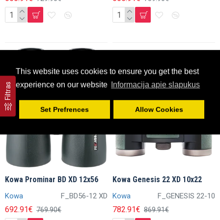
Išpardavimas
Išpardavimas
This website uses cookies to ensure you get the best
experience on our website
Informacija apie slapukus
Filtras
Set Prefrences
Allow Cookies
Kowa Prominar BD XD 12x56
Kowa Genesis 22 XD 10x22
Kowa
F_BD56-12 XD
Kowa
F_GENESIS 22-10
692.91€
782.91€
769.90€
869.91€