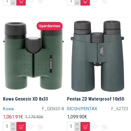
Išpardavimas
Kowa Genesis XD 8x33
Pentax ZD Waterproof 10x50
Kowa
F_GEN33-8
RICOH/PENTAX
F_62723
1,061.91€
1,099.90€
1,179.90€