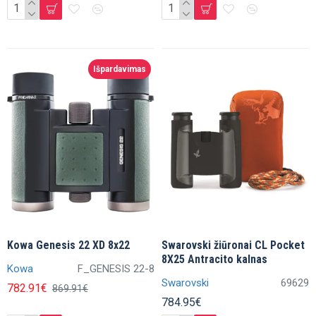
Išpardavimas
Kowa Genesis 22 XD 8x22
Swarovski žiūronai CL Pocket
8X25 Antracito kalnas
Kowa
F_GENESIS 22-8
Swarovski
69629
782.91€
869.91€
784.95€