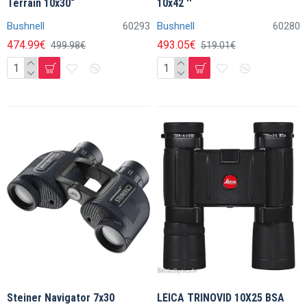
Terrain 10x30“
10x42 ''
Bushnell
60293
Bushnell
60280
474.99€
493.05€
499.98€
519.01€
Steiner Navigator 7x30
LEICA TRINOVID 10X25 BSA