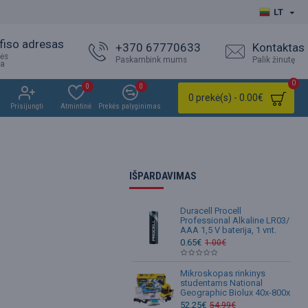
LT
fiso adresas
+370 67770633
Kontaktas
ės
Paskambink mums
Palik žinutę
ja
0
0
0
0 prekė(s) - 0.00€
Prisijungti
Atmintinė
Prekės palyginimas
IŠPARDAVIMAS
Duracell Procell
Professional Alkaline LR03/
AAA 1,5 V baterija, 1 vnt.
0.65€
1.00€
Mikroskopas rinkinys
studentams National
Geographic Biolux 40x-800x
52.25€
54.99€