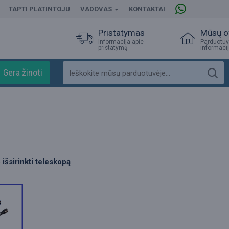
TAPTI PLATINTOJU
VADOVAS
KONTAKTAI
Pristatymas
Mūsų o
Informacija apie
Parduotuv
pristatymą
informaci
Gera žinoti
p
išsirinkti
teleskopą