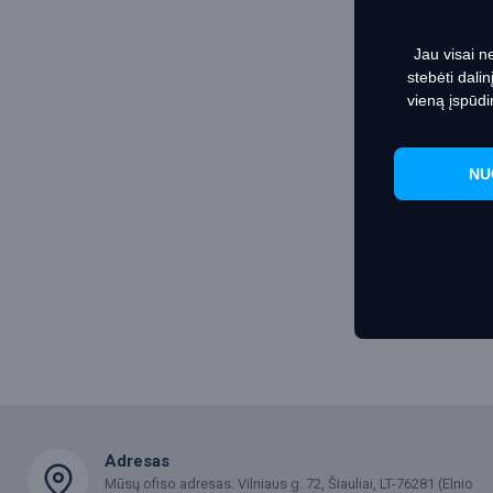
Jau visai n
stebėti dali
vieną įspūdi
NU
Adresas
Mūsų ofiso adresas: Vilniaus g. 72, Šiauliai, LT-76281 (Elnio