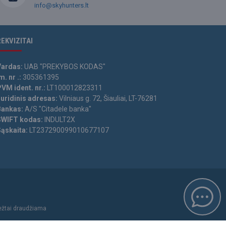
info@skyhunters.lt
REKVIZITAI
Vardas:
UAB "PREKYBOS KODAS"
m. nr .:
305361395
VM ident. nr.:
LT100012823311
Juridinis adresas:
Vilniaus g. 72, Šiauliai, LT-76281
Bankas:
A/S "Citadele banka"
SWIFT kodas:
INDULT2X
Sąskaita:
LT237290099010677107
iežtai draudžiama