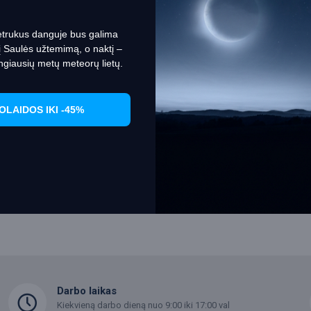
Set Prefrences
Allow Cookies
etrukus danguje bus galima
nį Saulės užtemimą, o naktį –
ngiausių metų meteorų lietų.
OLAIDOS IKI -45%
Darbo laikas
Kiekvieną darbo dieną nuo 9:00 iki 17:00 val