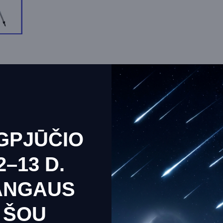
GPJŪČIO
2–13 D.
ANGAUS
e uses cookies to ensure you get the best experience on our we
ŠOU
a apie slapukus