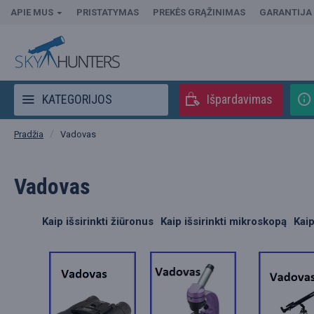
APIE MUS
PRISTATYMAS
PREKĖS GRĄŽINIMAS
GARANTIJA
KATEGORIJOS
Išpardavimas
Vadovas
Pradžia
Vadovas
Kaip išsirinkti žiūronus
Kaip išsirinkti mikroskopą
Kai