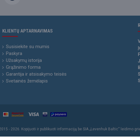
KLIENTŲ APTARNAVIMAS
Susisiekite su mumis
Į
Paskyra
P
Užsakymų istorija
Grąžinimo forma
Garantija ir atsisakymo teisės
Svetainės žemėlapis
2015 - 2026. Kopijuoti ir publikuoti informaciją be SIA „Levenhuk Baltic“ leidimo gr