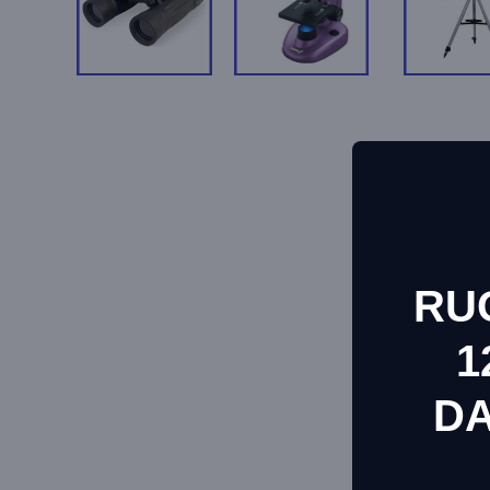
RU
1
D
This websit
Informacij