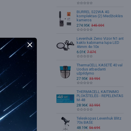
BURREL S22WA 4G
komplektas (2) Medžioklės
kameros
274.95€
345.00€
Levenhuk Zeno Vizor N1 ant
kaklo kabinama lupa LED
46mm 4x-10x
6.01€
7.07€
ThermaCELL KASETĖ 40 val
Uodus atbaidanti
užpildymo
27.95€
33.95€
THERMACELL KAITINIMO
PLOKŠTELĖS - REPELENTAS
M-48
28.96€
32.95€
bsite
Teleskopas Levenhuk Blitz
70s BASE
48.19€
56.69€