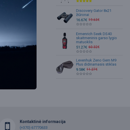
Discovery Gator 8x21
žiūronai
16.67€
19.63€
Ermenrich Seek DS40
skaitmeninis garso lygio
matuoklis
51.27€
60.32€
Levenhuk Zeno Gem M9
Plus didinamasis stiklas
9.58€
11.27€
Kontaktinė informacija
(+370) 67770633