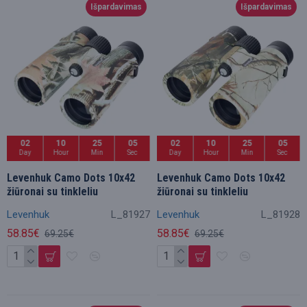
Išpardavimas
Išpardavimas
02
10
25
05
02
10
25
05
Day
Hour
Min
Sec
Day
Hour
Min
Sec
Levenhuk Camo Dots 10x42
Levenhuk Camo Dots 10x42
žiūronai su tinkleliu
žiūronai su tinkleliu
Levenhuk
L_81927
Levenhuk
L_81928
58.85€
58.85€
69.25€
69.25€