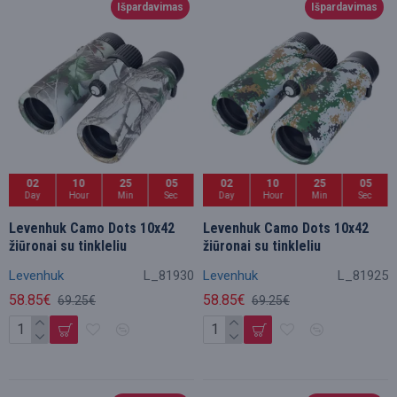
Išpardavimas
Išpardavimas
02
10
25
05
02
10
25
05
Day
Hour
Min
Sec
Day
Hour
Min
Sec
Levenhuk Camo Dots 10x42
Levenhuk Camo Dots 10x42
žiūronai su tinkleliu
žiūronai su tinkleliu
Levenhuk
L_81930
Levenhuk
L_81925
58.85€
58.85€
69.25€
69.25€