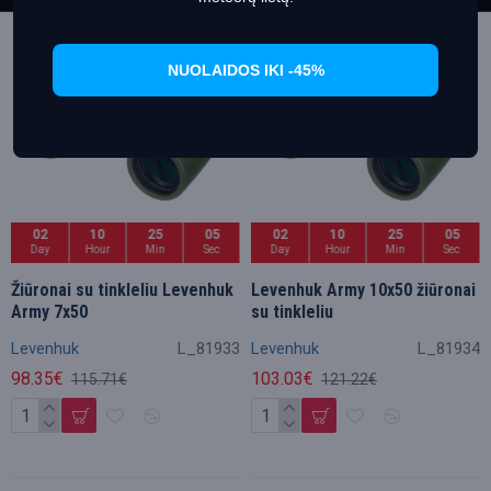
Išpardavimas
Išpardavimas
NUOLAIDOS IKI -45%
02
10
25
05
02
10
25
05
Day
Hour
Min
Sec
Day
Hour
Min
Sec
Žiūronai su tinkleliu Levenhuk
Levenhuk Army 10x50 žiūronai
Army 7x50
su tinkleliu
Levenhuk
L_81933
Levenhuk
L_81934
98.35€
103.03€
115.71€
121.22€