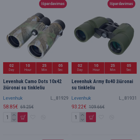
Išpardavimas
Išpardavimas
02
10
25
05
02
10
25
05
Day
Hour
Min
Sec
Day
Hour
Min
Sec
Levenhuk Camo Dots 10x42
Levenhuk Army 8x40 žiūronai
žiūronai su tinkleliu
su tinkleliu
Levenhuk
L_81929
Levenhuk
L_81931
58.85€
93.22€
69.25€
109.66€