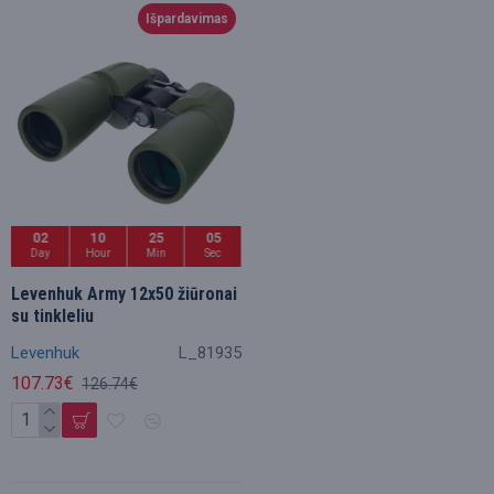
Išpardavimas
02
10
25
05
Day
Hour
Min
Sec
Levenhuk Army 12x50 žiūronai
su tinkleliu
Levenhuk
L_81935
107.73€
126.74€