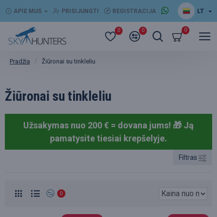
LT
APIE MUS
PRISIJUNGTI
REGISTRACIJA
0
0
0
Žiūronai su tinkleliu
Pradžia
Žiūronai su tinkleliu
Užsakymas nuo 200 € = dovana jums! 🎁
Ją
pamatysite tiesiai krepšelyje.
Filtras
0