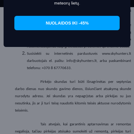
meteorų lietų.
kokybės, arba produktas neveikia, pirkėjas, remiantis Lietuvos
Respublikos Vartotojų teisių apsaugos įstatymo nuostatomis, turi šias
teises:
NUOLAIDOS IKI -45%
Apsilankyti gamintojo arba platintojo garantijos pase nurodytame
aptarnavimo centre ir pateikti įsigijimo patvirtinimo dokumentą
(pirkimo čekį) ir garantinį pasą. Šis variantas yra
rekomenduojamas kaip greičiausias problemos sprendimo būdas.
Susisiekti su internetinės parduotuvės www.skyhunters.lt
darbuotojais el. paštu: info@skyhunters.lt, arba paskambinant
telefonu: +370 8 67770633.
Pirkėjo skundas turi būti išnagrinėtas per septynias
darbo dienas nuo skundo gavimo dienos, išsiunčiant atsakymą skunde
nurodytu adresu. Jei skundas yra nepagrįstas arba pirkėjas su juo
nesutinka, jis ar ji turi teisę naudotis kitomis teisės aktuose nurodytomis
teisėmis.
Tais atvejais, kai garantinis aptarnavimas ar remontas
negalioja, tačiau pirkėjas atsisako sumokėti už remontą, pirkėjas turi