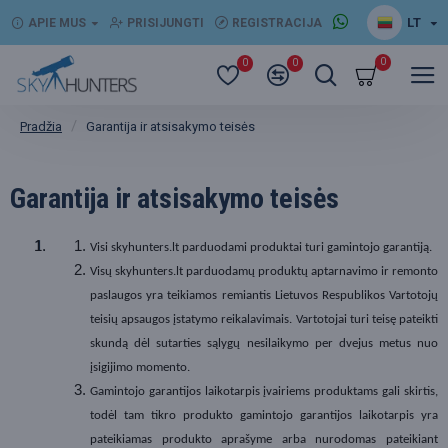
LT
APIE MUS
PRISIJUNGTI
REGISTRACIJA
0
0
0
Garantija ir atsisakymo teisės
Pradžia
Garantija ir atsisakymo teisės
Visi skyhunters.lt parduodami produktai turi gamintojo garantiją.
Visų skyhunters.lt parduodamų produktų aptarnavimo ir remonto
paslaugos yra teikiamos remiantis Lietuvos Respublikos Vartotojų
teisių apsaugos įstatymo reikalavimais. Vartotojai turi teisę pateikti
skundą dėl sutarties sąlygų nesilaikymo per dvejus metus nuo
įsigijimo momento.
Gamintojo garantijos laikotarpis įvairiems produktams gali skirtis,
todėl tam tikro produkto gamintojo garantijos laikotarpis yra
pateikiamas produkto aprašyme arba nurodomas pateikiant