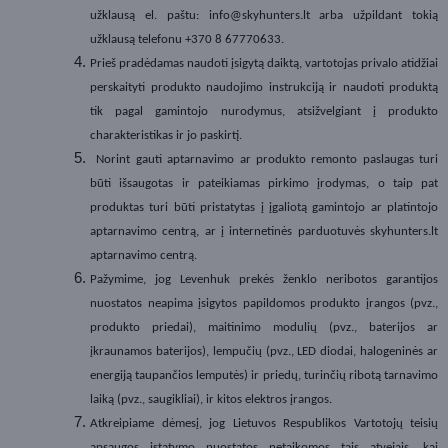
užklausą el. paštu: info@skyhunters.lt arba užpildant tokią
užklausą telefonu +370 8 67770633.
Prieš pradėdamas naudoti įsigytą daiktą, vartotojas privalo atidžiai
perskaityti produkto naudojimo instrukciją ir naudoti produktą
tik pagal gamintojo nurodymus, atsižvelgiant į produkto
charakteristikas ir jo paskirtį.
Norint gauti aptarnavimo ar produkto remonto paslaugas turi
būti išsaugotas ir pateikiamas pirkimo įrodymas, o taip pat
produktas turi būti pristatytas į įgaliotą gamintojo ar platintojo
aptarnavimo centrą, ar į internetinės parduotuvės skyhunters.lt
aptarnavimo centrą.
Pažymime, jog Levenhuk prekės ženklo neribotos garantijos
nuostatos neapima įsigytos papildomos produkto įrangos (pvz.,
produkto priedai), maitinimo modulių (pvz., baterijos ar
įkraunamos baterijos), lempučių (pvz., LED diodai, halogeninės ar
energiją taupančios lemputės) ir priedų, turinčių ribotą tarnavimo
laiką (pvz., saugikliai), ir kitos elektros įrangos.
Atkreipiame dėmesį, jog Lietuvos Respublikos Vartotojų teisių
apsaugos įstatymo nuostatos netaikomos tais atvejais, kai