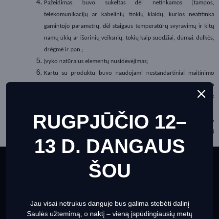
Pažeidimas buvo sukeltas dėl netinkamos įtampos,
telekomunikacijų ar kabelinių tinklų klaidų, kurios neatitinka
gamintojo parametrų, dėl staigaus temperatūrų svyravimų ir kitų
namų ūkių ar išorinių veiksnių, tokių kaip suodžiai, dūmai, dulkės,
drėgmė ir pan.;
Įvyko natūralus elementų nusidėvėjimas;
Kartu su produktu buvo naudojami nestandartiniai maitinimo
šaltiniai, priedai ar dalys, kurios nėra sertifikuotos gamintojo kaip
tinkamos naudoti su konkrečiu produktu, ir toks naudojimas
sukėlė žalą atitinkamam produktui;
RUGPJŪČIO 12–
Produktas buvo naudojamas gamybiniams ar profesiniams
tikslams (tais atvejais, kai produktas nėra nurodyta, jog gali būti
13 D. DANGAUS
naudojamas tokiais tikslais);
Pažeidimai atsirado dėl netinkamo pilno produkto
ŠOU
This website uses cookies to ensure you get the best
transportavimo;
Produktui nebuvo atliekama reguliari techninė priežiūra (kai
experience on our website
Informacija apie slapukus
kuriems produktams yra reikalinga tokia priežiūra).
Jau visai netrukus danguje bus galima stebėti dalinį
Set Prefrences
Allow Cookies
Saulės užtemimą, o naktį – vieną įspūdingiausių metų
Tais atvejais, kai gaminio kokybė neatitinka nurodytos