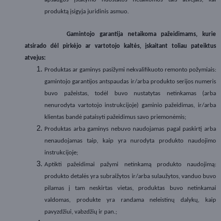
produktą įsigyja juridinis asmuo.
Gamintojo garantija netaikoma pažeidimams, kurie
atsirado dėl pirkėjo ar vartotojo kaltės, įskaitant toliau pateiktus
atvejus:
Produktas ar gaminys pasižymi nekvalifikuoto remonto požymiais:
gamintojo garantijos antspaudas ir/arba produkto serijos numeris
buvo pažeistas, todėl buvo nustatytas netinkamas (arba
nenurodyta vartotojo instrukcijoje) gaminio pažeidimas, ir/arba
klientas bandė pataisyti pažeidimus savo priemonėmis;
Produktas arba gaminys nebuvo naudojamas pagal paskirtį arba
nenaudojamas taip, kaip yra nurodyta produkto naudojimo
instrukcijoje;
Aptikti pažeidimai pažymi netinkamą produkto naudojimą:
produkto detalės yra subraižytos ir/arba sulaužytos, vanduo buvo
pilamas į tam neskirtas vietas, produktas buvo netinkamai
valdomas, produkte yra randama neleistinų dalykų, kaip
pavyzdžiui, vabzdžių ir pan.;