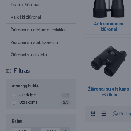
Teatro žiūronai
Vaikiški žiūronai
Astronominiai
žiūronai
Žiūronai su atstumo ieškikliu
Žiūronai su stabilizavimu
Žiūronai su tinkleliu
Filtras
Atsargų būklė
Žiūronai su atstumo
ieškikliu
Sandelyje
115
Užsakoma
273
Preki
Kaina