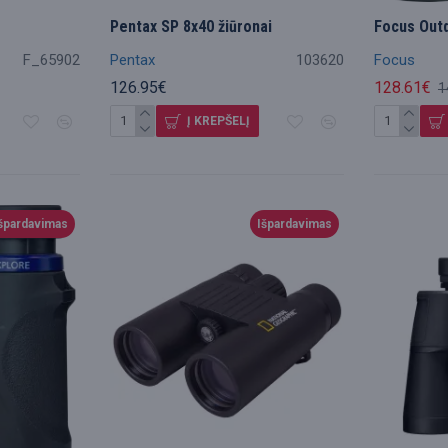
Pentax SP 8x40 žiūronai
Focus Outd
F_65902
Pentax
103620
Focus
126.95€
128.61€
1
Į KREPŠELĮ
špardavimas
Išpardavimas