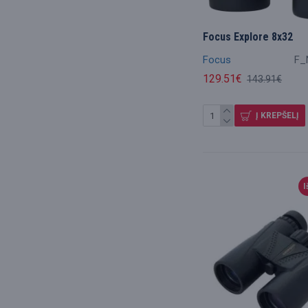
Focus Explore 8x32
Focus
F_
129.51€
143.91€
Į KREPŠELĮ
I