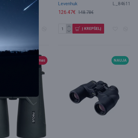
Levenhuk
L_84611
37.90€
126.47€
148.78€
Į KREPŠELĮ
Į KREPŠELĮ
Išpardavimas
NAUJA