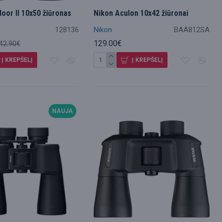
oor II 10x50 žiūronas
Nikon Aculon 10x42 žiūronai
128136
Nikon
BAA812SA
129.00€
42.90€
Į KREPŠELĮ
Į KREPŠELĮ
NAUJA