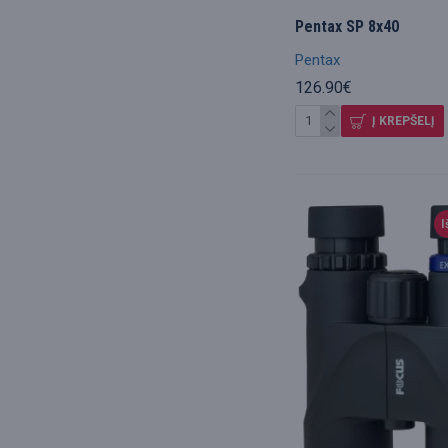
Pentax SP 8x40
Pentax
126.90€
Į KREPŠELĮ
I