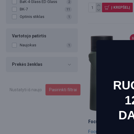
BaK-4 Glass ED Glass
2
Į KREPŠELĮ
BK-7
11
Optinis stiklas
1
Vartotojo patirtis
I
Naujokas
1
Prekės ženklas
RU
Nustatyti iš naujo
Pasirinkti filtrai
1
D
This websit
Focus Observer 34 10
Informacij
Focus