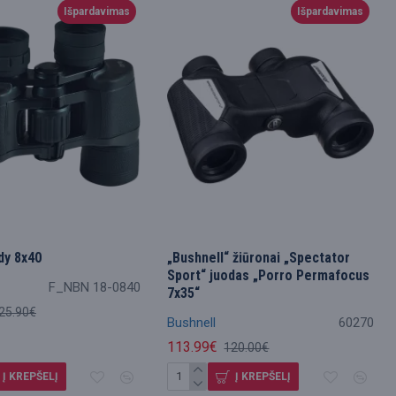
Išpardavimas
Išpardavimas
dy 8x40
„Bushnell“ žiūronai „Spectator
Sport“ juodas „Porro Permafocus
F_NBN 18-0840
7x35“
25.90€
Bushnell
60270
113.99€
120.00€
Į KREPŠELĮ
Į KREPŠELĮ