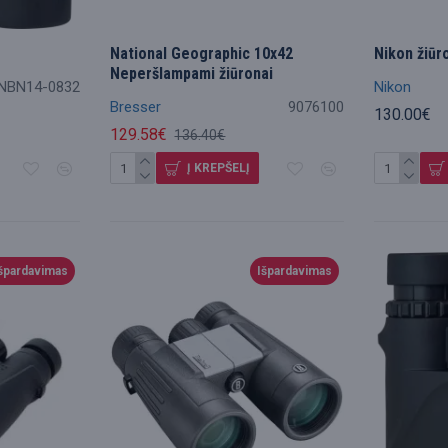
National Geographic 10x42
Nikon žiūr
Neperšlampami žiūronai
NBN14-0832
Nikon
Bresser
9076100
130.00€
129.58€
136.40€
Į KREPŠELĮ
špardavimas
Išpardavimas