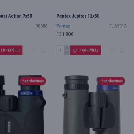
onai Action 7x50
Pentax Jupiter 12x50
90888
Pentax
F_65913
131.90€
Į KREPŠELĮ
Į KREPŠELĮ
Išpardavimas
Išpardavimas