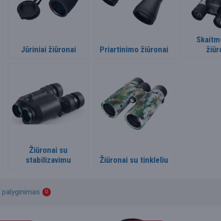
Skaitm
Jūriniai žiūronai
Priartinimo žiūronai
žiūr
Žiūronai su
stabilizavimu
Žiūronai su tinkleliu
ų palyginimas
0