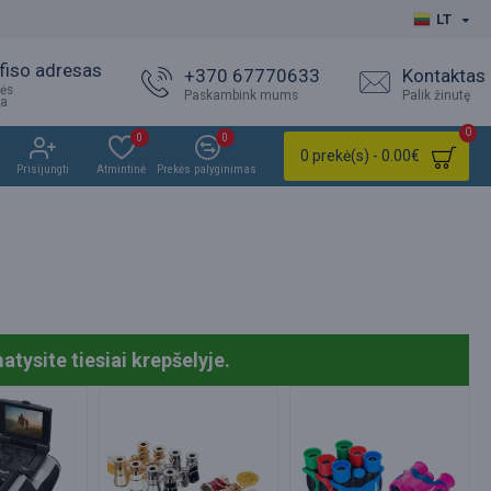
LT
fiso adresas
+370 67770633
Kontaktas
ės
Paskambink mums
Palik žinutę
ja
0
0
0
0 prekė(s) - 0.00€
Prisijungti
Atmintinė
Prekės palyginimas
tysite tiesiai krepšelyje.