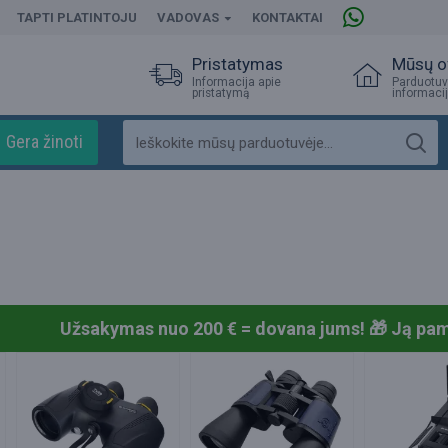
TAPTI PLATINTOJU
VADOVAS
KONTAKTAI
Pristatymas
Mūsų o
Informacija apie
Parduotuv
pristatymą
informaci
Gera žinoti
Užsakymas nuo 200 € = dovana jums! 🎁
Ją pama