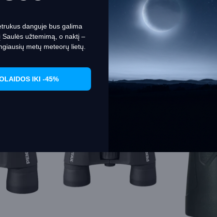
124.11€
1
Levenhuk
67713
Set Prefrences
Allow Cookies
etrukus danguje bus galima
121.77€
143.26€
nį Saulės užtemimą, o naktį –
Į KREPŠELĮ
ngiausių metų meteorų lietų.
OLAIDOS IKI -45%