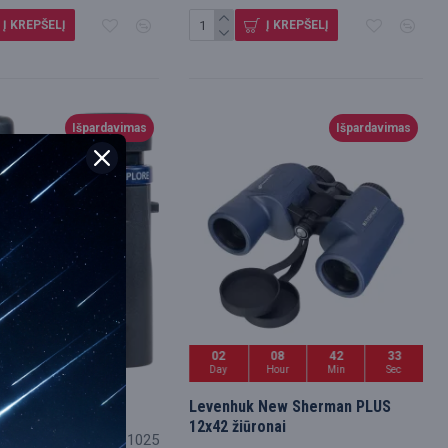
Į KREPŠELĮ
Į KREPŠELĮ
Išpardavimas
Išpardavimas
02
08
42
31
Day
Hour
Min
Sec
bsite
ore 10x25
Levenhuk New Sherman PLUS
12x42 žiūronai
F_NBN14-1025