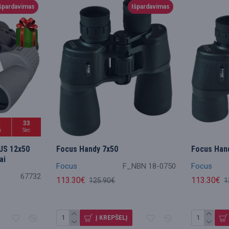
špardavimas
Išpardavimas
2
31
n
Sec
US 12x50
Focus Handy 7x50
Focus Han
ai
Focus
F_NBN 18-0750
Focus
67732
113.30€
113.30€
125.90€
1
Į KREPŠELĮ