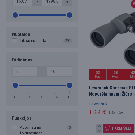
-
€
I
Nuolaida
Tik su nuolaida
291
Didinimas
-
02
08
4
Day
Hour
Mi
Levenhuk Sherman PL
Neperšlampami Žiūron
6
9
11
14
16
Levenhuk
112.41€
132.25€
Funkcijos
Automatinis
3
Į KREPŠELĮ
fokusavimas