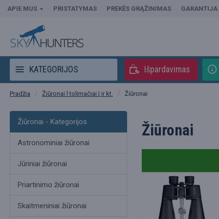
APIE MUS
PRISTATYMAS
PREKĖS GRĄŽINIMAS
GARANTIJA
KATEGORIJOS
Išpardavimas
Žiūronai l tolimačiai | ir kt.
Žiūronai
Pradžia
Žiūronai - Kategorijos
Žiūronai
Astronominiai žiūronai
Jūriniai žiūronai
Priartinimo žiūronai
Skaitmeniniai žiūronai