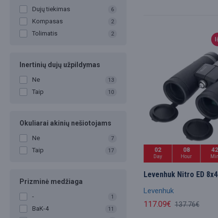
Dujų tiekimas
6
Kompasas
2
Tolimatis
2
I
Inertinių dujų užpildymas
Ne
13
Taip
10
Okuliarai akinių nešiotojams
Ne
7
Taip
02
08
4
17
Day
Hour
Mi
Levenhuk Nitro ED 8x4
Prizminė medžiaga
Levenhuk
-
1
117.09€
137.76€
BaK-4
11