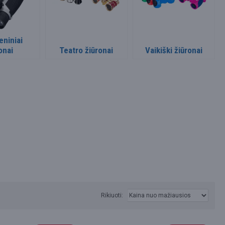
eniniai
onai
Teatro žiūronai
Vaikiški žiūronai
Rikiuoti: