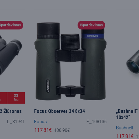
špardavimas
Išpardavimas
2
31
n
Sec
2 Žiūronas
Focus Observer 34 8x34
„Bushnell“
10x42“
L_81941
Focus
F_108136
Bushnell
117.81€
130.90€
117.81€
1