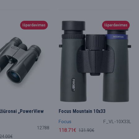
Išpardavimas
Išpardavimas
 žiūronai „PowerView
Focus Mountain 10x33
Focus
F_VL-10X33L
12788
118.71€
131.90€
24.00€