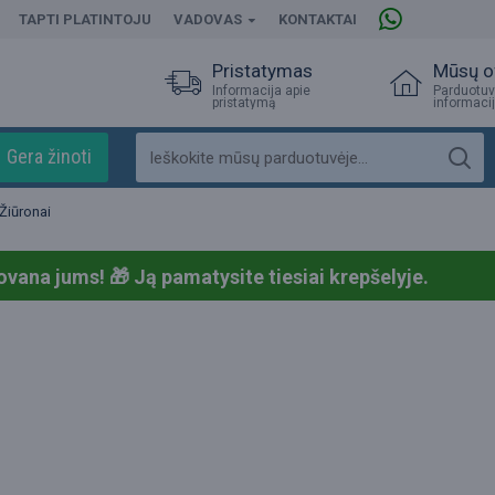
TAPTI PLATINTOJU
VADOVAS
KONTAKTAI
Pristatymas
Mūsų o
Informacija apie
Parduotuv
pristatymą
informaci
Gera žinoti
Žiūronai
ovana jums! 🎁
Ją pamatysite tiesiai krepšelyje.