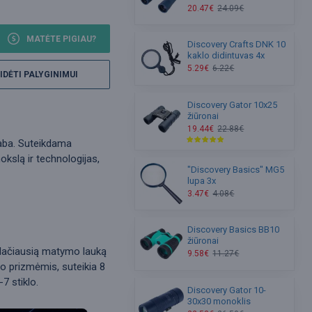
20.47€
24.09€
MATĖTE PIGIAU?
Discovery Crafts DNK 10
kaklo didintuvas 4x
5.29€
6.22€
IDĖTI PALYGINIMUI
Discovery Gator 10x25
žiūronai
19.44€
22.88€
taba. Suteikdama
okslą ir technologijas,
"Discovery Basics" MG5
lupa 3x
3.47€
4.08€
Discovery Basics BB10
žiūronai
 plačiausią matymo lauką
9.58€
11.27€
rro prizmėmis, suteikia 8
7 stiklo.
Discovery Gator 10-
30x30 monoklis