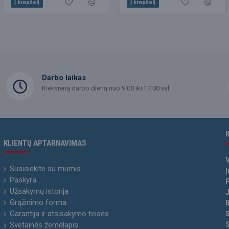
Į krepšelį
Į krepšelį
Į krepšelį
Darbo laikas
Kiekvieną darbo dieną nuo 9:00 iki 17:00 val
KLIENTŲ APTARNAVIMAS
Susisiekite su mumis
Į
Paskyra
P
Užsakymų istorija
Grąžinimo forma
Garantija ir atsisakymo teisės
Svetainės žemėlapis