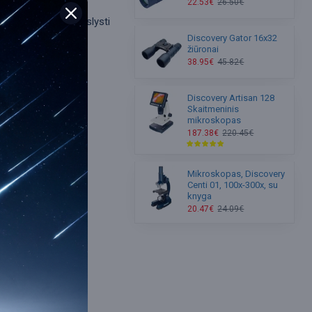
22.53€
26.50€
eidžia žiūronams nuslysti
snis palydovas
Discovery Gator 16x32
žiūronai
adapteris.
38.95€
45.82€
Discovery Artisan 128
Skaitmeninis
mikroskopas
187.38€
220.45€
Mikroskopas, Discovery
bsite
Centi 01, 100x-300x, su
knyga
20.47€
24.09€