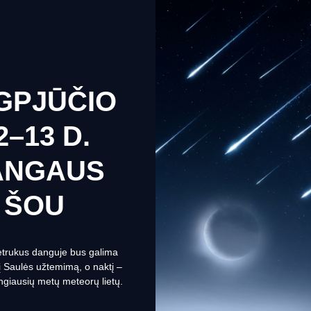
a atsparūs vandeniui ir dulkėms. Neslystanti paviršiaus tekstūra nel
lis yra lengvesnis už kitus sunkiasvorius lauko žiūronus ir bus gere
indru. Taip pat yra dioptrijų reguliavimo parinktis ir srieginis trikojo 
GPJŪČIO
2–13 D.
ente
ANGAUS
niui
e uses cookies to ensure you get the best experience on our we
ŠOU
a apie slapukus
Set Prefrences
Allow Cookies
etrukus danguje bus galima
nį Saulės užtemimą, o naktį –
ngiausių metų meteorų lietų.