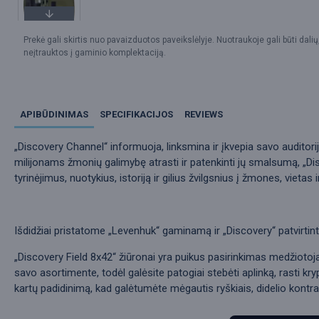
Prekė gali skirtis nuo pavaizduotos paveikslėlyje. Nuotraukoje gali būti dalių
neįtrauktos į gaminio komplektaciją.
APIBŪDINIMAS
SPECIFIKACIJOS
REVIEWS
„Discovery Channel“ informuoja, linksmina ir įkvepia savo auditori
milijonams žmonių galimybę atrasti ir patenkinti jų smalsumą, „Disc
tyrinėjimus, nuotykius, istoriją ir gilius žvilgsnius į žmones, vieta
Išdidžiai pristatome „Levenhuk“ gaminamą ir „Discovery“ patvirtint
„Discovery Field 8x42“ žiūronai yra puikus pasirinkimas medžiotoj
savo asortimente, todėl galėsite patogiai stebėti aplinką, rasti kryp
kartų padidinimą, kad galėtumėte mėgautis ryškiais, didelio kontras