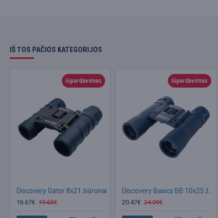
IŠ TOS PAČIOS KATEGORIJOS
Išpardavimas
Išpardavimas
Discovery Gator 8x21 žiūronai
Discovery Basics BB 10x25 žiūronai
16.67€
19.63€
20.47€
24.09€