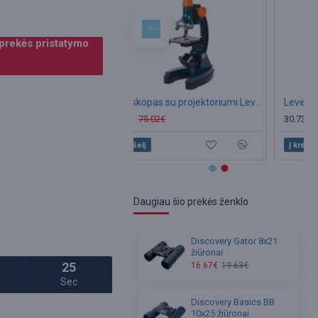
 prekės pristatymo
Mikroskopas su projektoriumi Levenhuk LabZZ M3 300x-1200x
63.77€
75.02€
30.73€
36.17€
Į krepšelį
Į krepšelį
Daugiau šio prekės ženklo
Discovery Gator 8x21
žiūronai
23
16.67€
19.63€
Sec
Discovery Basics BB
10x25 žiūronai