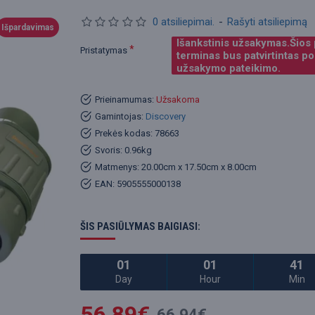
0 atsiliepimai.
-
Rašyti atsiliepimą
Išpardavimas
Išankstinis užsakymas.Šios
Pristatymas
terminas bus patvirtintas po
užsakymo pateikimo.
Prieinamumas:
Užsakoma
Gamintojas:
Discovery
Prekės kodas:
78663
Svoris:
0.96kg
Matmenys:
20.00cm x 17.50cm x 8.00cm
EAN:
5905555000138
ŠIS PASIŪLYMAS BAIGIASI:
01
01
41
Day
Hour
Min
56.89€
66.94€