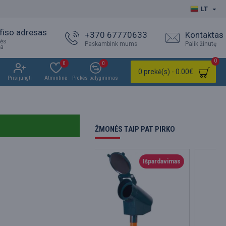
LT
fiso adresas
+370 67770633
Kontaktas
ės
Paskambink mums
Palik žinutę
ja
0
0
0
0 prekė(s) - 0.00€
Prisijungti
Atmintinė
Prekės palyginimas
ŽMONĖS TAIP PAT PIRKO
Išpardavimas
Išp