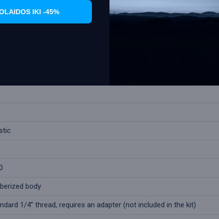
OLAIDOS IKI -45%
stic
0
berized body
ndard 1/4” thread, requires an adapter (not included in the kit)