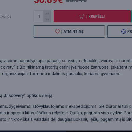
Į KREPŠELĮ
, kurios
Į ATMINTINĘ
PR
ją visame pasaulyje apie pasaulį su visu jo stebuklu, įvairove ir nuos
overy“ siūlo įtikinamą istorijų derinį įvairiuose žanruose, įskaitant m
s ir organizacijas. formuoti ir dalintis pasauliu, kuriame gyvename.
ą „Discovery“ optikos seriją.
ams, žygeiviams, stovyklautojams ir ekspedicijoms. Šie žiūronai turi
tis ir spręsti kitus iššūkius reljefoje. Optika, pagrįsta viso dydžio Po
to ir tikroviškais vaizdais dėl daugiasluoksnių lęšių, pagamintų iš BK-