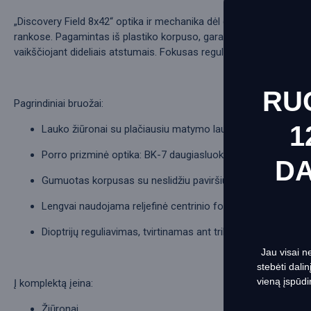
„Discovery Field 8x42“ optika ir mechanika dėl gumuotų korpusų yr
rankose. Pagamintas iš plastiko korpuso, garantuoja, kad šis mode
vaikščiojant dideliais atstumais. Fokusas reguliuojamas centriniu cil
RU
Pagrindiniai bruožai:
1
Lauko žiūronai su plačiausiu matymo lauku „Field“ asortim
Porro prizminė optika: BK-7 daugiasluoksnis stiklas
D
Gumuotas korpusas su neslidžiu paviršiumi; atsparus vande
This websit
Informacij
Lengvai naudojama reljefinė centrinio fokusavimo cilindrė
Dioptrijų reguliavimas, tvirtinamas ant trikojo
Jau visai n
stebėti dali
vieną įspūdi
Į komplektą įeina:
Žiūronai