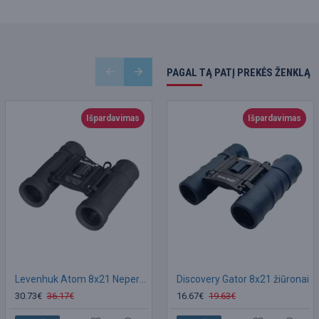
PAGAL TĄ PATĮ PREKĖS ŽENKLĄ
Išpardavimas
Išpardavimas
Išpardavimas
Levenhuk Atom 8x21 Neperšlampami Kišeniniai Žiūronai
Discovery Gator 8x21 žiūronai
Discovery Gator 10x25 žiūronai
30.73€
36.17€
19.44€
16.67€
22.88€
19.63€