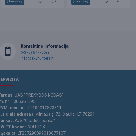
Į krepšelį
Į krepšelį
Į krepšelį
Kontaktinė informacija
(+370) 67770633
info@skyhunters.lt
REKVIZITAI
Vardas:
UAB "PREKYBOS KODAS"
m. nr .:
305361395
VM ident. nr.:
LT100012823311
Juridinis adresas:
Vilniaus g. 72, Šiauliai, LT-76281
Bankas:
A/S "Citadele banka"
SWIFT kodas:
INDULT2X
Sąskaita:
LT237290099010677107