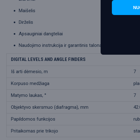
NU
Maišelis
Dirželis
Apsauginiai dangteliai
Naudojimo instrukcija ir garantinis talonas
DIGITAL LEVELS AND ANGLE FINDERS
Iš arti dėmesio, m
7
Korpuso medžiaga
pla
Matymo laukas, °
7
Objektyvo skersmuo (diafragma), mm
42.
Papildomos funkcijos
rub
Pritaikomas prie trikojo
sta