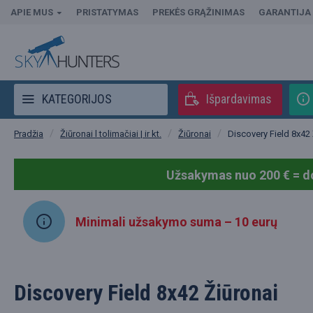
APIE MUS
PRISTATYMAS
PREKĖS GRĄŽINIMAS
GARANTIJA
KATEGORIJOS
Išpardavimas
Žiūronai l tolimačiai | ir kt.
Žiūronai
Discovery Field 8x42 
Pradžia
Užsakymas nuo 200 € = d
Minimali užsakymo suma – 10 eurų
Discovery Field 8x42 Žiūronai