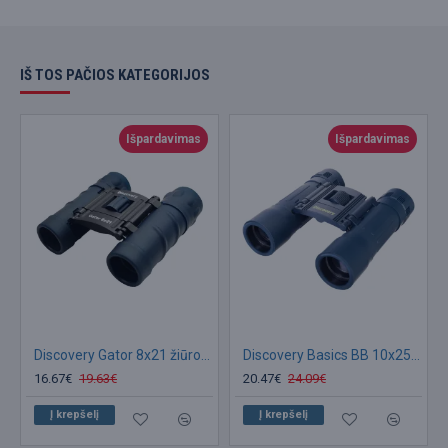
IŠ TOS PAČIOS KATEGORIJOS
Išpardavimas
Išpardavimas
Discovery Gator 8x21 žiūronai
Discovery Basics BB 10x25 žiūronai
16.67€
19.63€
20.47€
24.09€
Į krepšelį
Į krepšelį