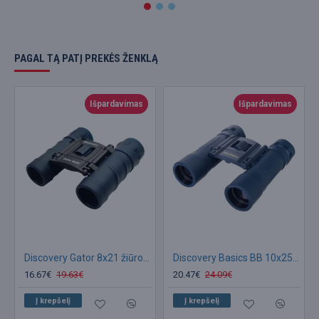
PAGAL TĄ PATĮ PREKĖS ŽENKLĄ
Išpardavimas
Išpardavimas
Discovery Gator 8x21 žiūronai
Discovery Basics BB 10x25 žiūronai
16.67€
19.63€
20.47€
24.09€
Į krepšelį
Į krepšelį