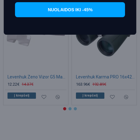
Išpardavimas
Išpardavimas
NUOLAIDOS IKI -45%
Levenhuk Zeno Vizor G5 Magnifying Glasses 1/1.5/2/2.5/3.5x
Levenhuk Karma PRO 16x42 Neperšlampami Universalūs žiūronai
12.22€
14.37€
163.96€
192.89€
Į krepšelį
Į krepšelį