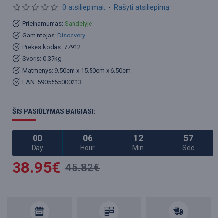
0 atsiliepimai.
-
Rašyti atsiliepimą
Prieinamumas:
Sandelyje
Gamintojas:
Discovery
Prekės kodas:
77912
Svoris:
0.37kg
Matmenys:
9.50cm x 15.50cm x 6.50cm
EAN:
5905555000213
ŠIS PASIŪLYMAS BAIGIASI:
00
06
12
56
Day
Hour
Min
Sec
38.95€
45.82€