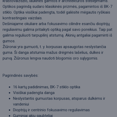
kraštovaizdžio, laukinės gamtos ir architektūros stebėjimams.
Optikos pagrindą sudaro klasikinės prizmės, pagamintos iš BK-7
stiklo. Optika visiškai padengta, todėl galėsite mėgautis ryškiais
kontrastingais vaizdais.
Dešiniajame okuliare arba fokusavimo cilindre esančiu dioptrijų
reguliavimu galima pritaikyti optiką pagal savo poreikius. Taip pat
galima reguliuoti tarpupilinį atstumą. Akinių antgaliai pagaminti iš
gumos.
Žiūronai yra gumuoti, t. y. korpusas apsaugotas neslystančia
guma. Ši danga atstumia mažus drėgmės lašelius, dulkes ir
purvą. Žiūronus lengva naudoti blogomis oro sąlygomis.
Pagrindinės savybės:
16 kartų padidinimas, BK-7 stiklo optika
Visiškai padengta danga
Neslystantis gumuotas korpusas, atsparus dulkėms ir
vandeniui
Dioptrijų ir centrinio fokusavimo reguliavimas
Guminiai akių gaubteliai