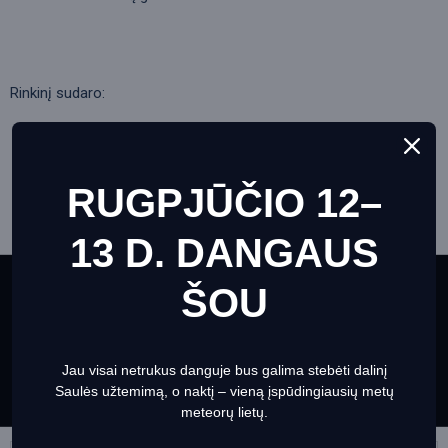
Rinkinį sudaro:
žiūronai
Dirželis
valymo servetėlė
RUGPJŪČIO 12–
Krepšelis
Naudotojo vadovas ir garantijos kortelė
13 D. DANGAUS
ŠOU
This website uses cookies to ensure you get the best
SPECIFIKACIJOS
experience on our website
Informacija apie slapukus
REVIEWS
Jau visai netrukus danguje bus galima stebėti dalinį
Set Prefrences
Allow Cookies
Saulės užtemimą, o naktį – vieną įspūdingiausių metų
PEOPLE ALSO BOUGHT
meteorų lietų.