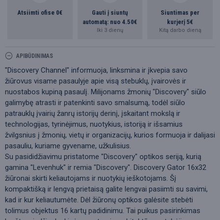
Atsiimti ofise 0€
Gauti į siuntų
Siuntimas per
automatą: nuo 4.50€
kurjerį 5€
Iki 3 dienų
Kitą darbo dieną
APIBŪDINIMAS
"Discovery Channel" informuoja, linksmina ir įkvepia savo
žiūrovus visame pasaulyje apie visą stebuklų, įvairovės ir
nuostabos kupiną pasaulį. Milijonams žmonių "Discovery" siūlo
galimybę atrasti ir patenkinti savo smalsumą, todėl siūlo
patrauklų įvairių žanrų istorijų derinį, įskaitant mokslą ir
technologijas, tyrinėjimus, nuotykius, istoriją ir išsamius
žvilgsnius į žmonių, vietų ir organizacijų, kurios formuoja ir dalijasi
pasauliu, kuriame gyvename, užkulisius.
Su pasididžiavimu pristatome "Discovery" optikos seriją, kurią
gamina "Levenhuk" ir remia "Discovery". Discovery Gator 16x32
žiūronai skirti keliautojams ir nuotykių ieškotojams. Šį
kompaktišką ir lengvą prietaisą galite lengvai pasiimti su savimi,
kad ir kur keliautumėte. Dėl žiūronų optikos galėsite stebėti
tolimus objektus 16 kartų padidinimu. Tai puikus pasirinkimas