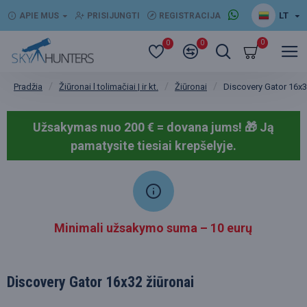
LT
APIE MUS
PRISIJUNGTI
REGISTRACIJA
0
0
0
Žiūronai l tolimačiai | ir kt.
Žiūronai
Discovery Gator 16x3
Pradžia
Užsakymas nuo 200 € = dovana jums! 🎁
Ją
pamatysite tiesiai krepšelyje.
Minimali užsakymo suma – 10 eurų
Discovery Gator 16x32 žiūronai