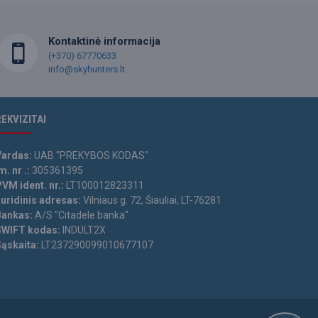
Kontaktinė informacija
(+370) 67770633
info@skyhunters.lt
REKVIZITAI
Vardas:
UAB "PREKYBOS KODAS"
m. nr .:
305361395
VM ident. nr.:
LT100012823311
Juridinis adresas:
Vilniaus g. 72, Šiauliai, LT-76281
Bankas:
A/S "Citadele banka"
SWIFT kodas:
INDULT2X
Sąskaita:
LT237290099010677107