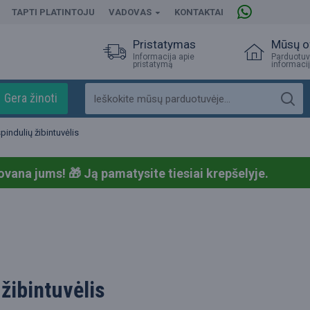
TAPTI PLATINTOJU
VADOVAS
KONTAKTAI
Pristatymas
Mūsų o
Informacija apie
Parduotuv
pristatymą
informaci
Gera žinoti
indulių žibintuvėlis
ovana jums! 🎁
Ją pamatysite tiesiai krepšelyje.
žibintuvėlis