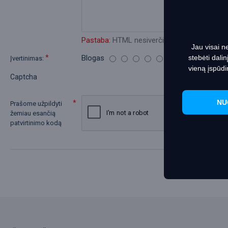
Informacij
Pastaba:
HTML nesiverčia!
Jau visai n
Blogas
Geras
stebėti dali
Įvertinimas:
vieną įspūdi
Captcha
NU
Prašome užpildyti
žemiau esančią
patvirtinimo kodą