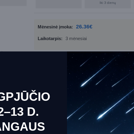
Iki 3 dienų
26.36€
Mėnesinė įmoka:
Laikotarpis:
3 mėnesiai
, kurios
GPJŪČIO
2–13 D.
ANGAUS
e uses cookies to ensure you get the best experience on our we