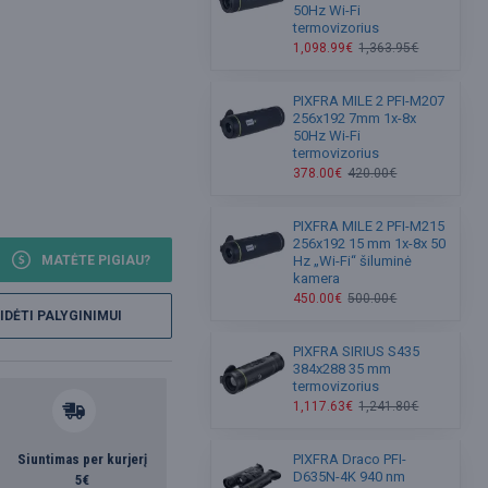
50Hz Wi-Fi
termovizorius
1,098.99€
1,363.95€
PIXFRA MILE 2 PFI-M207
256x192 7mm 1x-8x
50Hz Wi-Fi
termovizorius
378.00€
420.00€
PIXFRA MILE 2 PFI-M215
256x192 15 mm 1x-8x 50
MATĖTE PIGIAU?
Hz „Wi-Fi“ šiluminė
kamera
450.00€
500.00€
IDĖTI PALYGINIMUI
PIXFRA SIRIUS S435
384x288 35 mm
termovizorius
1,117.63€
1,241.80€
Siuntimas per kurjerį
PIXFRA Draco PFI-
D635N-4K 940 nm
5€