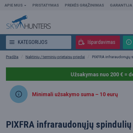
APIE MUS
PRISTATYMAS
PREKĖS GRĄŽINIMAS
GARANTIJA
KATEGORIJOS
Išpardavimas
Naktinių / terminių prietaisų priedai
PIXFRA infraraudonųjų sp
Pradžia
Užsakymas nuo 200 € = d
Minimali užsakymo suma – 10 eurų
PIXFRA infraraudonųjų spindulių 