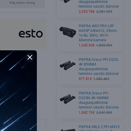
daugiaspektriniai
Kitą darbo dieną
terminio vaizdo žiūronai
2,053.78€
2,281.99€
PIXFRA ARC PRO LRF
A635P 640x512, 35mm,
1x-8x, 50Hz, Wi-Fi
šiluminė kamera
1,645.00€
1,890.00€
PIXFRA Draco PFI-D225-
4K 850NM
daugiaspektriniai
terminio vaizdo žiūronai
977.81€
1,086.46€
PIXFRA Draco PFI-
D335N-4K 940NM
daugiaspektriniai
terminio vaizdo žiūronai
1,842.75€
2,047.50€
PIXFRA MILE 2 PFI-M419
bsite