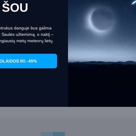
ŠOU
a apie slapukus
Set Prefrences
Allow Cookies
etrukus danguje bus galima
nį Saulės užtemimą, o naktį –
ngiausių metų meteorų lietų.
OLAIDOS IKI -45%