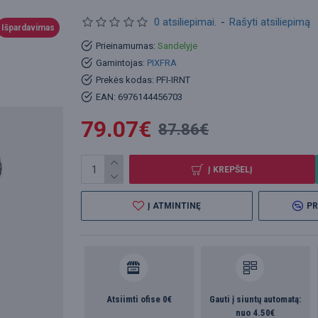
0 atsiliepimai.
-
Rašyti atsiliepimą
Išpardavimas
Prieinamumas:
Sandelyje
Gamintojas:
PIXFRA
Prekės kodas:
PFI-IRNT
EAN:
6976144456703
79.07€
87.86€
Į KREPŠELĮ
Į ATMINTINĘ
PR
Atsiimti ofise 0€
Gauti į siuntų automatą:
nuo 4.50€