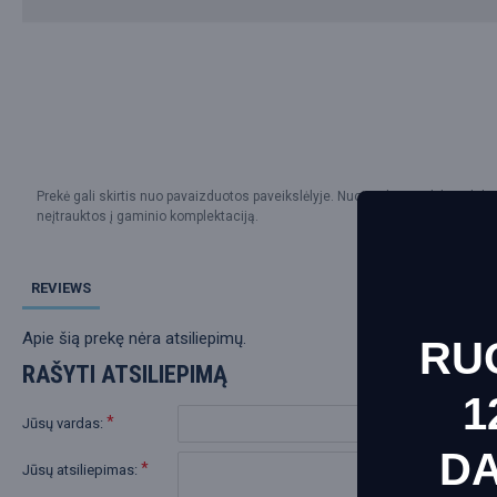
Prekė gali skirtis nuo pavaizduotos paveikslėlyje. Nuotraukoje gali būti dalių
neįtrauktos į gaminio komplektaciją.
REVIEWS
Apie šią prekę nėra atsiliepimų.
RU
RAŠYTI ATSILIEPIMĄ
1
Jūsų vardas:
D
Jūsų atsiliepimas:
This websit