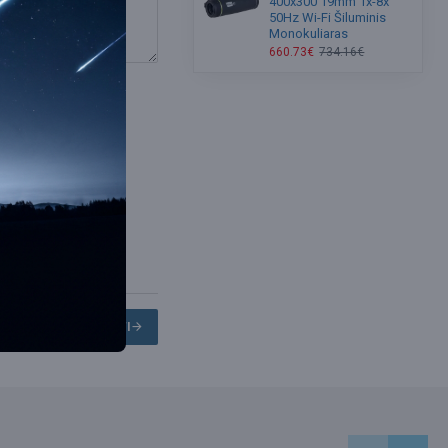
400x300 19mm 1x-8x
50Hz Wi-Fi Šiluminis
Monokuliaras
660.73€
734.16€
TĘSTI