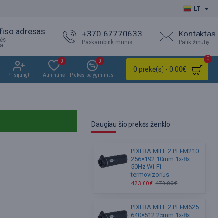
LT
fiso adresas
+370 67770633
Kontaktas
ės
Paskambink mums
Palik žinutę
ja
0
0
0
0 prekė(s) - 0.00€
Prisijungti
Atmintinė
Prekės palyginimas
Daugiau šio prekės ženklo
PIXFRA MILE 2 PFI-M210
256×192 10mm 1x-8x
50Hz Wi-Fi
termovizorius
423.00€
470.00€
PIXFRA MILE 2 PFI-M625
640×512 25mm 1x-8x