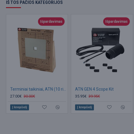
IŠ TOS PAČIOS KATEGORIJOS
Išpardavimas
Išpardavimas
Terminiai taikiniai, ATN (10 rinkinys)
ATN GEN 4 Scope Kit
27.00€
30.00€
35.95€
39.95€
Į krepšelį
Į krepšelį