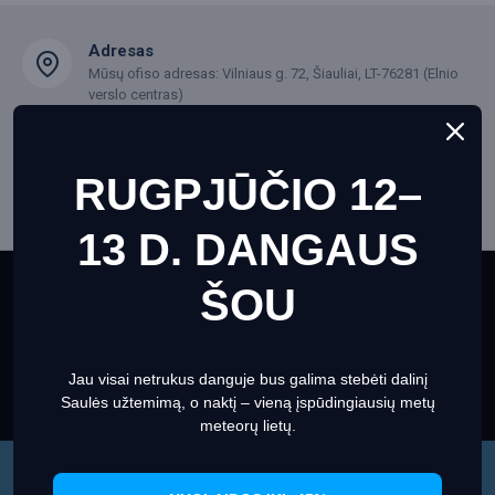
Adresas
Mūsų ofiso adresas: Vilniaus g. 72, Šiauliai, LT-76281 (Elnio
verslo centras)
Darbo laikas
Kiekvieną darbo dieną nuo 9:00 iki 17:00 val
RUGPJŪČIO 12–
Kontaktinė informacija
13 D. DANGAUS
(+370) 67770633
info@skyhunters.lt
ŠOU
This website uses cookies to ensure you get the best
experience on our website
Informacija apie slapukus
INFORMACIJA
Jau visai netrukus danguje bus galima stebėti dalinį
Set Prefrences
Allow Cookies
Apie mus
Saulės užtemimą, o naktį – vieną įspūdingiausių metų
meteorų lietų.
Bendrosios taisyklės
Privatumo politika