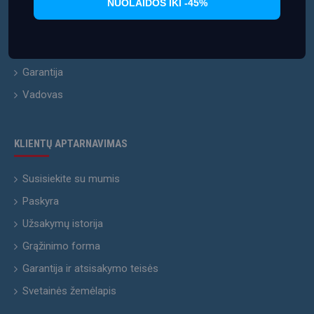
NUOLAIDOS IKI -45%
Pristatymo informacija
Informacija apie slapukus
Prekės grąžinimas
Garantija
Vadovas
KLIENTŲ APTARNAVIMAS
Susisiekite su mumis
Paskyra
Užsakymų istorija
Grąžinimo forma
Garantija ir atsisakymo teisės
Svetainės žemėlapis