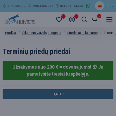
LT
APIE MUS
PRISIJUNGTI
REGISTRACIJA
0
0
0
Šiluminio vaizdo įrenginiai
Priedėliai taikikliams
Terminių
Pradžia
Terminių priedų priedai
Užsakymas nuo 200 € = dovana jums! 🎁
Ją
pamatysite tiesiai krepšelyje.
TĘSTI