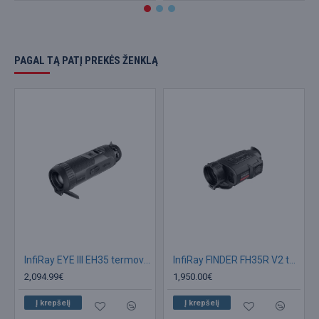
PAGAL TĄ PATĮ PREKĖS ŽENKLĄ
InfiRay EYE III EH35 termovizorius
InfiRay FINDER FH35R V2 termovizorius
2,094.99€
1,950.00€
Į krepšelį
Į krepšelį