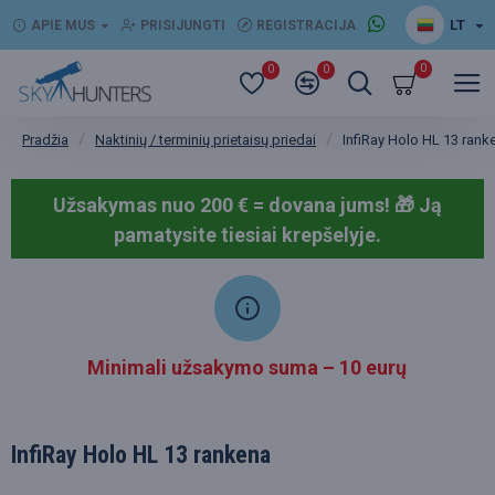
LT
APIE MUS
PRISIJUNGTI
REGISTRACIJA
0
0
0
Naktinių / terminių prietaisų priedai
InfiRay Holo HL 13 rank
Pradžia
Užsakymas nuo 200 € = dovana jums! 🎁
Ją
pamatysite tiesiai krepšelyje.
Minimali užsakymo suma – 10 eurų
InfiRay Holo HL 13 rankena