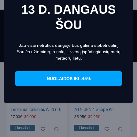
13 D. DANGAUS
ŠOU
This website uses cookies to ensure you get the best
IŠ TOS PAČIOS KATEGORIJOS
experience on our website
Informacija apie slapukus
Išpardavimas
Išpardavimas
Jau visai netrukus danguje bus galima stebėti dalinį
Set Prefrences
Allow Cookies
Saulės užtemimą, o naktį – vieną įspūdingiausių metų
meteorų lietų.
NUOLAIDOS IKI -45%
Terminiai taikiniai, ATN (10 rinkinys)
ATN GEN 4 Scope Kit
27.00€
30.00€
35.95€
39.95€
Į krepšelį
Į krepšelį