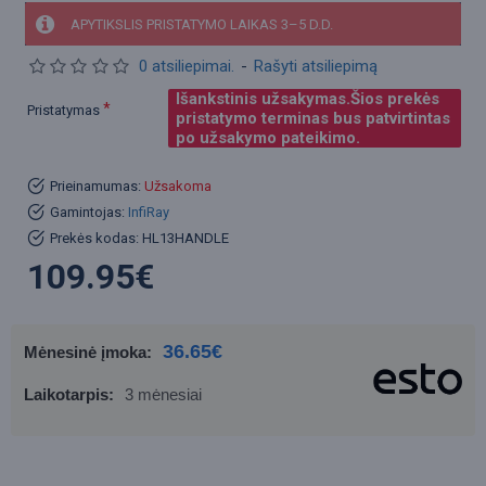
APYTIKSLIS PRISTATYMO LAIKAS 3–5 D.D.
0 atsiliepimai.
-
Rašyti atsiliepimą
Išankstinis užsakymas.Šios prekės
Pristatymas
pristatymo terminas bus patvirtintas
po užsakymo pateikimo.
Prieinamumas:
Užsakoma
Gamintojas:
InfiRay
Prekės kodas:
HL13HANDLE
109.95€
36.65€
Mėnesinė įmoka:
Laikotarpis:
3 mėnesiai