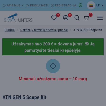
LT
APIE MUS
PRISIJUNGTI
REGISTRACIJA
0
0
0
Naktinių / terminių prietaisų priedai
ATN GEN 5 Scope Kit
Pradžia
Užsakymas nuo 200 € = dovana jums! 🎁
Ją
pamatysite tiesiai krepšelyje.
Minimali užsakymo suma – 10 eurų
ATN GEN 5 Scope Kit