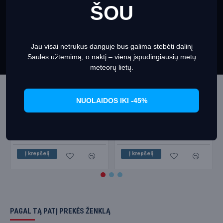
ŠOU
This website uses cookies to ensure you get the best
Išpardavimas
Išpardavimas
experience on our website
Informacija apie slapukus
Jau visai netrukus danguje bus galima stebėti dalinį
Set Prefrences
Allow Cookies
Saulės užtemimą, o naktį – vieną įspūdingiausių metų
meteorų lietų.
NUOLAIDOS IKI -45%
Terminiai taikiniai, ATN (10 rinkinys)
ATN GEN 4 Scope Kit
27.00€
30.00€
35.95€
39.95€
Į krepšelį
Į krepšelį
PAGAL TĄ PATĮ PREKĖS ŽENKLĄ