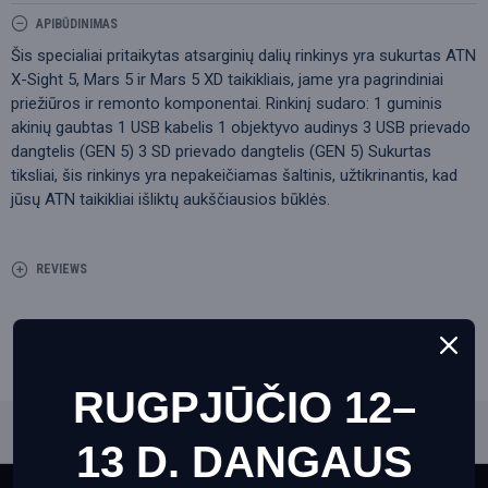
APIBŪDINIMAS
Šis specialiai pritaikytas atsarginių dalių rinkinys yra sukurtas ATN
X-Sight 5, Mars 5 ir Mars 5 XD taikikliais, jame yra pagrindiniai
priežiūros ir remonto komponentai. Rinkinį sudaro: 1 guminis
akinių gaubtas 1 USB kabelis 1 objektyvo audinys 3 USB prievado
dangtelis (GEN 5) 3 SD prievado dangtelis (GEN 5) Sukurtas
tiksliai, šis rinkinys yra nepakeičiamas šaltinis, užtikrinantis, kad
jūsų ATN taikikliai išliktų aukščiausios būklės.
REVIEWS
RUGPJŪČIO 12–
13 D. DANGAUS
IŠ TOS PAČIOS KATEGORIJOS