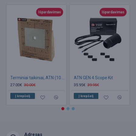
Išpardavimas
Išpardavimas
Terminiai taikiniai, ATN (10 rinkinys)
ATN GEN 4 Scope Kit
27.00€
30.00€
35.95€
39.95€
Į krepšelį
Į krepšelį
Adresas