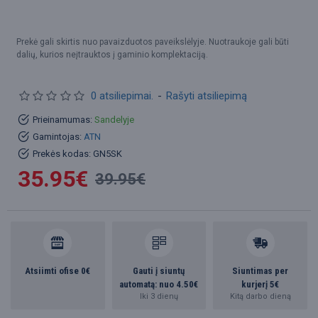
Prekė gali skirtis nuo pavaizduotos paveikslėlyje. Nuotraukoje gali būti
dalių, kurios neįtrauktos į gaminio komplektaciją.
0 atsiliepimai.
-
Rašyti atsiliepimą
Prieinamumas:
Sandelyje
Gamintojas:
ATN
Prekės kodas:
GN5SK
35.95€
39.95€
Atsiimti ofise 0€
Gauti į siuntų
Siuntimas per
automatą: nuo 4.50€
kurjerį 5€
Iki 3 dienų
Kitą darbo dieną