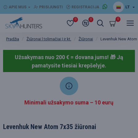
LT
APIE MUS
PRISIJUNGTI
REGISTRACIJA
0
0
0
Žiūronai l tolimačiai | ir kt.
Žiūronai
Levenhuk New Atom 7
Pradžia
Užsakymas nuo 200 € = dovana jums! 🎁
Ją
pamatysite tiesiai krepšelyje.
Minimali užsakymo suma – 10 eurų
Levenhuk New Atom 7x35 žiūronai