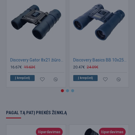
Discovery Gator 8x21 žiūronai
Discovery Basics BB 10x25 žiūronai
16.67€
19.63€
20.47€
24.09€
Į krepšelį
Į krepšelį
PAGAL TĄ PATĮ PREKĖS ŽENKLĄ
Išpardavimas
Išpardavimas