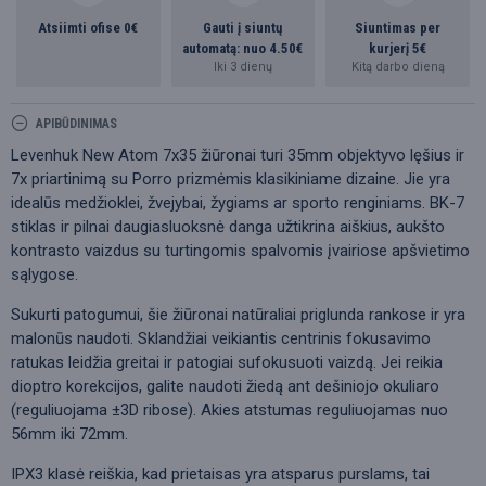
Atsiimti ofise 0€
Gauti į siuntų
Siuntimas per
automatą: nuo 4.50€
kurjerį 5€
Iki 3 dienų
Kitą darbo dieną
APIBŪDINIMAS
Levenhuk New Atom 7x35 žiūronai turi 35mm objektyvo lęšius ir
7x priartinimą su Porro prizmėmis klasikiniame dizaine. Jie yra
idealūs medžioklei, žvejybai, žygiams ar sporto renginiams. BK-7
stiklas ir pilnai daugiasluoksnė danga užtikrina aiškius, aukšto
kontrasto vaizdus su turtingomis spalvomis įvairiose apšvietimo
sąlygose.
Sukurti patogumui, šie žiūronai natūraliai priglunda rankose ir yra
malonūs naudoti. Sklandžiai veikiantis centrinis fokusavimo
ratukas leidžia greitai ir patogiai sufokusuoti vaizdą. Jei reikia
dioptro korekcijos, galite naudoti žiedą ant dešiniojo okuliaro
(reguliuojama ±3D ribose). Akies atstumas reguliuojamas nuo
56mm iki 72mm.
IPX3 klasė reiškia, kad prietaisas yra atsparus purslams, tai