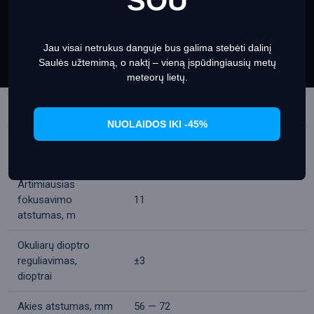
ŠOU
Sutemos faktorius
16
experience on our website
Informacija apie slapukus
Santykinis ryškumas
25
Jau visai netrukus danguje bus galima stebėti dalinį
Set Prefrences
Allow Cookies
Skiriamoji geba,
Saulės užtemimą, o naktį – vieną įspūdingiausių metų
7.4
meteorų lietų.
lanko sekundės
Matymo laukas, °
8
NUOLAIDOS IKI -45%
Matymo laukas,
157
m/1000m
Artimiausias
fokusavimo
11
atstumas, m
Okuliarų dioptro
reguliavimas,
±3
dioptrai
Akies atstumas, mm
56 — 72