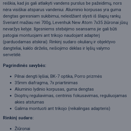
reiškia, kad jis gali atlaikyti vandens purslus be pažeidimų, nors
nėra visiškai atsparus vandeniui. Aliuminio korpusas yra guma
dengtas geresniam sukibimui, neleidžiant slysti iš šlapių rankų.
Sveriant mažiau nei 700g, Levenhuk New Atom 7x35 žiūronai jūsų
nevaržys kelyje. Ilgesniems stebėjimo seansams jie gali būti
patogiai montuojami ant trikojo naudojant adapterį
(parduodamas atskirai). Rinkinį sudaro okuliarų ir objektyvo
dangteliai, kaklo dirželis, nešiojimo dėklas ir lęšių valymo
servetėlė.
Pagrindinės savybės:
Pilnai dengti lęšiai, BK-7 optika, Porro prizmės
35mm diafragma, 7x priartinimas
Aliuminio lydinio korpusas, guma dengtas
Dioptrų reguliavimas, centrinis fokusavimas, reguliuojamas
akies atstumas
Galima montuoti ant trikojo (reikalingas adapteris)
Rinkinį sudaro:
Žiūronai