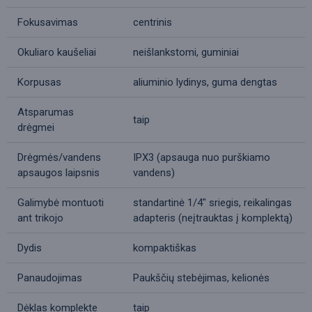
Fokusavimas
centrinis
Okuliaro kaušeliai
neišlankstomi, guminiai
Korpusas
aliuminio lydinys, guma dengtas
Atsparumas
taip
drėgmei
Drėgmės/vandens
IPX3 (apsauga nuo purškiamo
apsaugos laipsnis
vandens)
Galimybė montuoti
standartinė 1/4" sriegis, reikalingas
ant trikojo
adapteris (neįtrauktas į komplektą)
Dydis
kompaktiškas
Panaudojimas
Paukščių stebėjimas, kelionės
Dėklas komplekte
taip