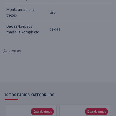
Montavimas ant
taip
trikojo
Dėklas/krepšys
dėklas
maišelis komplekte
REVIEWS
IŠ TOS PAČIOS KATEGORIJOS
Išpardavimas
Išpardavimas