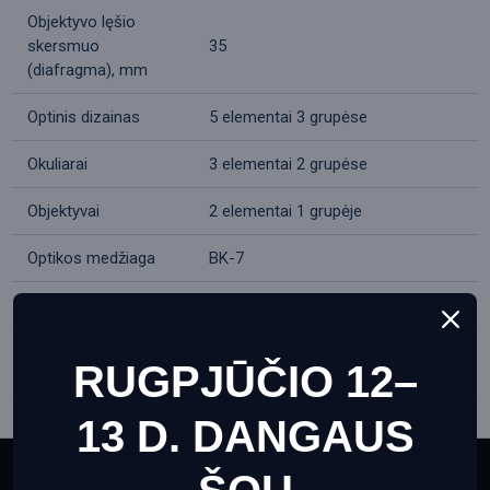
Objektyvo lęšio
skersmuo
35
(diafragma), mm
Optinis dizainas
5 elementai 3 grupėse
Okuliarai
3 elementai 2 grupėse
Objektyvai
2 elementai 1 grupėje
Optikos medžiaga
BK-7
Lęšių danga
pilnai dengti
Exit pupil skersmuo,
5
RUGPJŪČIO 12–
mm
13 D. DANGAUS
Atstumas iki akies,
13
mm
This website uses cookies to ensure you get the best