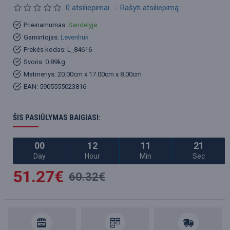
0 atsiliepimai.
-
Rašyti atsiliepimą
Prieinamumas:
Sandelyje
Gamintojas:
Levenhuk
Prekės kodas:
L_84616
Svoris:
0.89kg
Matmenys:
20.00cm x 17.00cm x 8.00cm
EAN:
5905555023816
ŠIS PASIŪLYMAS BAIGIASI:
00
12
11
21
Day
Hour
Min
Sec
51.27€
60.32€