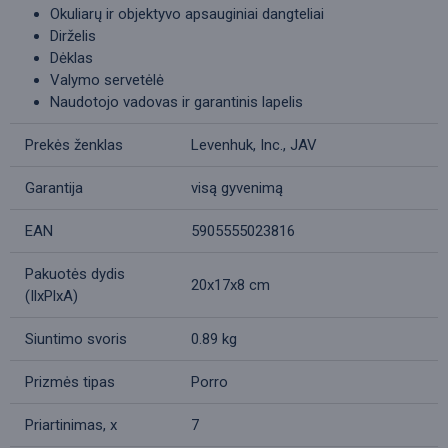
Okuliarų ir objektyvo apsauginiai dangteliai
Dirželis
Dėklas
Valymo servetėlė
Naudotojo vadovas ir garantinis lapelis
Prekės ženklas
Levenhuk, Inc., JAV
Garantija
visą gyvenimą
EAN
5905555023816
Pakuotės dydis
20x17x8 cm
(IlxPlxA)
Siuntimo svoris
0.89 kg
Prizmės tipas
Porro
Priartinimas, x
7