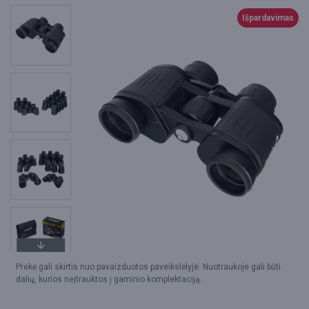
Išpardavimas
Prekė gali skirtis nuo pavaizduotos paveikslėlyje. Nuotraukoje gali būti
dalių, kurios neįtrauktos į gaminio komplektaciją.