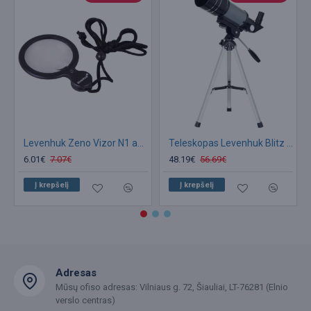
Levenhuk Zeno Vizor N1 ant kaklo kabinama lupa LED 46mm 4x-10x
Teleskopas Levenhuk Blitz 70s BASE
6.01€
7.07€
48.19€
56.69€
Į krepšelį
Į krepšelį
Adresas
Mūsų ofiso adresas: Vilniaus g. 72, Šiauliai, LT-76281 (Elnio
verslo centras)