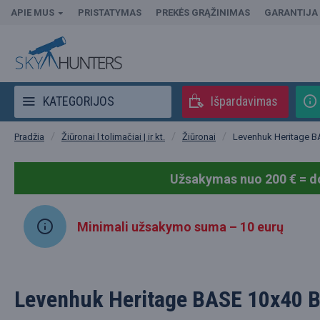
APIE MUS
PRISTATYMAS
PREKĖS GRĄŽINIMAS
GARANTIJA
KATEGORIJOS
Išpardavimas
Žiūronai l tolimačiai | ir kt.
Žiūronai
Levenhuk Heritage B
Pradžia
Užsakymas nuo 200 € = d
Minimali užsakymo suma – 10 eurų
Levenhuk Heritage BASE 10x40 B