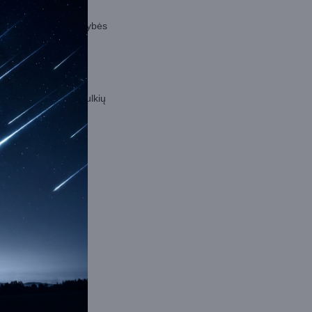
ą Rusijos armijai
estų. Dėl aukštos kokybės
tiniams smūgiams,
, stiprus lietus ir dulkių
bsite
alyje. Optiniai ir