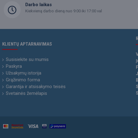
Darbo laikas
Kiekvieną darbo dieną nuo 9:00 iki 17:00 val
KLIENTŲ APTARNAVIMAS
Susisiekite su mumis
Į
Paskyra
P
Užsakymų istorija
Grąžinimo forma
Garantija ir atsisakymo teisės
Svetainės žemėlapis