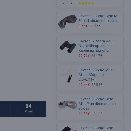
Levenhuk Zeno Gem M9
Plus didinamasis stiklas
9.58€
11.27€
Levenhuk Atom 8x21
Neperšlampami
Kišeniniai Žiūronai
30.73€
36.17€
Levenhuk Zeno Multi
ML11 Magnifier
2.5/6/16x
19.44€
22.88€
Levenhuk Zeno Gem
M11 Plus didinamasis
02
stiklas
Sec
11.99€
14.11€
Levenhuk Zeno Gem