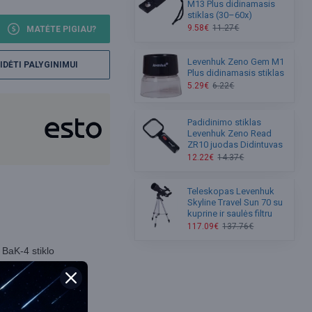
M13 Plus didinamasis
stiklas (30–60x)
9.58€
11.27€
MATĖTE PIGIAU?
Levenhuk Zeno Gem M1
IDĖTI PALYGINIMUI
Plus didinamasis stiklas
5.29€
6.22€
Padidinimo stiklas
Levenhuk Zeno Read
ZR10 juodas Didintuvas
12.22€
14.37€
Teleskopas Levenhuk
Skyline Travel Sun 70 su
kuprine ir saulės filtru
117.09€
137.76€
 BaK-4 stiklo
tebėjimams atviruose