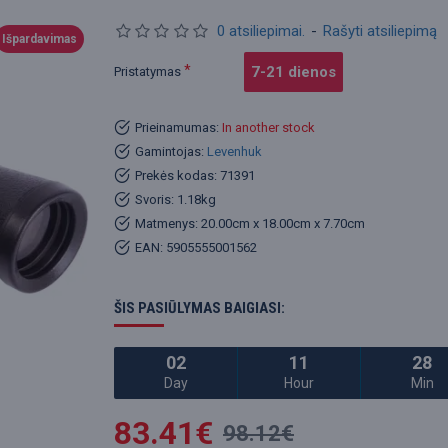
0 atsiliepimai.
-
Rašyti atsiliepimą
Išpardavimas
7-21 dienos
Pristatymas
Prieinamumas:
In another stock
Gamintojas:
Levenhuk
Prekės kodas:
71391
Svoris:
1.18kg
Matmenys:
20.00cm x 18.00cm x 7.70cm
EAN:
5905555001562
ŠIS PASIŪLYMAS BAIGIASI:
02
11
28
Day
Hour
Min
83.41€
98.12€