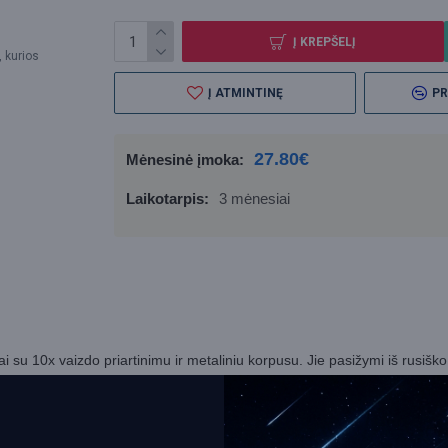
Į KREPŠELĮ
, kurios
Į ATMINTINĘ
PR
27.80€
Mėnesinė įmoka:
Laikotarpis:
3 mėnesiai
 su 10x vaizdo priartinimu ir metaliniu korpusu. Jie pasižymi iš rusiško
gos sluoksniais. Levenhuk Heritage BASE 10x40 žiūronai puikiai tinka s