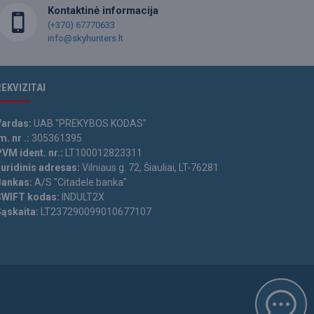
Kontaktinė informacija
(+370) 67770633
info@skyhunters.lt
REKVIZITAI
Vardas:
UAB "PREKYBOS KODAS"
m. nr .:
305361395
VM ident. nr.:
LT100012823311
Juridinis adresas:
Vilniaus g. 72, Šiauliai, LT-76281
Bankas:
A/S "Citadele banka"
SWIFT kodas:
INDULT2X
Sąskaita:
LT237290099010677107