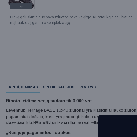
Prekė gali skirtis nuo pavaizduotos paveikslėlyje. Nuotraukoje gali būti dalių
neįtrauktos į gaminio komplektaciją.
APIBŪDINIMAS
SPECIFIKACIJOS
REVIEWS
Riboto leidimo seriją sudaro tik 3,000 vnt.
Levenhuk Heritage BASE 10x40 žiūronai yra klasikiniai lauko žiūronai
pagamintais lęšiais, kurie yra padengti keletu anti-refleksinės dan
vietovėse ir leidžia aiškiau ir detaliau matyti toliau esantį vaizdą.
„Rusijoje pagamintos“ optikos