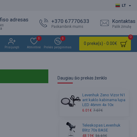
LT
fiso adresas
+370 67770633
Kontaktas
ės
Paskambink mums
Palik žinutę
ja
0
0
0
0 prekė(s) - 0.00€
Prisijungti
Atmintinė
Prekės palyginimas
Daugiau šio prekės ženklo
Levenhuk Zeno Vizor N1
ant kaklo kabinama lupa
LED 46mm 4x-10x
6.01€
7.07€
Teleskopas Levenhuk
Blitz 70s BASE
48.19€
56.69€