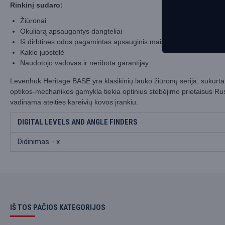
Rinkinį sudaro:
Žiūronai
Okuliarą apsaugantys dangteliai
Iš dirbtinės odos pagamintas apsauginis maišelis
Kaklo juostelė
Naudotojo vadovas ir neribota garantijay
Levenhuk Heritage BASE yra klasikinių lauko žiūronų serija, sukur
optikos-mechanikos gamykla tiekia optinius stebėjimo prietaisus Ru
vadinama ateities kareivių kovos įrankiu.
DIGITAL LEVELS AND ANGLE FINDERS
Didinimas - x
IŠ TOS PAČIOS KATEGORIJOS