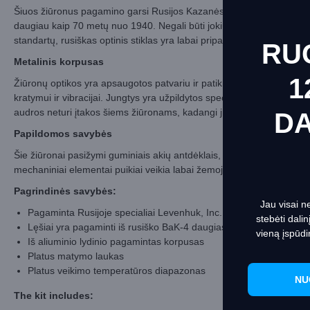
Šiuos žiūronus pagamino garsi Rusijos Kazanės optikos-mechanikos 
daugiau kaip 70 metų nuo 1940. Negali būti jokių kompromisų: kiekvie
standartų, rusiškas optinis stiklas yra labai pripažįstamas kariuome
RU
Metalinis korpusas
1
Žiūronų optikos yra apsaugotos patvariu ir patikimu metaliniu korpus
kratymui ir vibracijai. Jungtys yra užpildytos specialiomis medžiagomi
audros neturi įtakos šiems žiūronams, kadangi jie atlaiko bet kokiu
D
Papildomos savybės
This websit
Šie žiūronai pasižymi guminiais akių antdėklais, dioptrijų reguliavimo
Informacij
mechaniniai elementai puikiai veikia labai žemoje ir labai aukštoje 
Pagrindinės savybės:
Jau visai n
Pagaminta Rusijoje specialiai Levenhuk, Inc. (USA)
stebėti dali
Lęšiai yra pagaminti iš rusiško BaK-4 daugiasluoksne danga dengt
vieną įspūdi
Iš aliuminio lydinio pagamintas korpusas
Platus matymo laukas
Platus veikimo temperatūros diapazonas
NU
The kit includes: