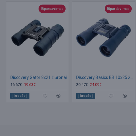
Išpardavimas
Išpardavimas
Discovery Gator 8x21 žiūronai
Discovery Basics BB 10x25 žiūronai
16.67€
19.63€
20.47€
24.09€
Į krepšelį
Į krepšelį