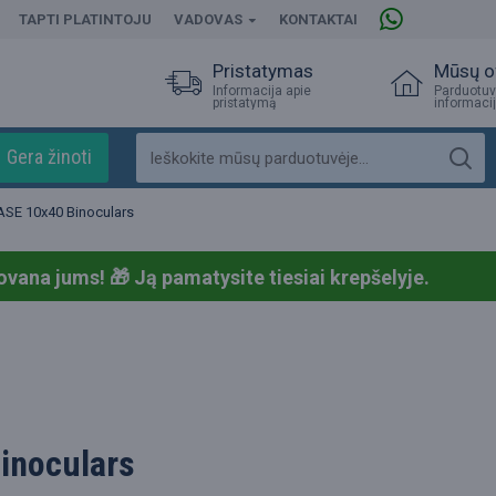
TAPTI PLATINTOJU
VADOVAS
KONTAKTAI
Pristatymas
Mūsų o
Informacija apie
Parduotuv
pristatymą
informaci
Gera žinoti
ASE 10x40 Binoculars
ovana jums! 🎁
Ją pamatysite tiesiai krepšelyje.
inoculars