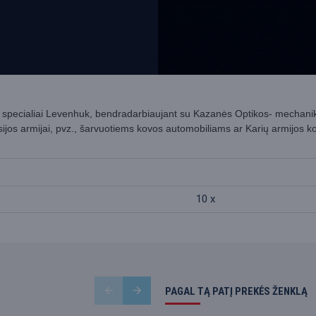
ta specialiai Levenhuk, bendradarbiaujant su Kazanės Optikos- mechan
sijos armijai, pvz., šarvuotiems kovos automobiliams ar Karių armijos k
10 x
PAGAL TĄ PATĮ PREKĖS ŽENKLĄ