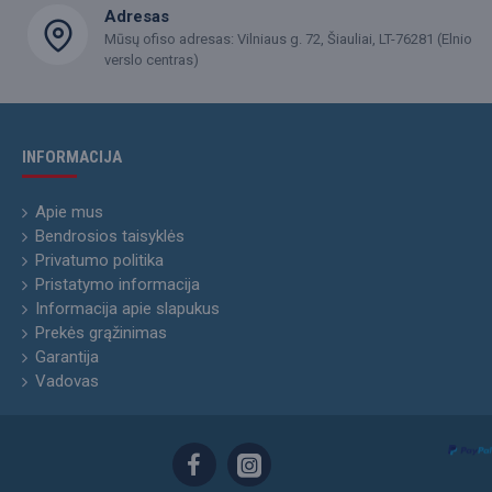
Adresas
Mūsų ofiso adresas: Vilniaus g. 72, Šiauliai, LT-76281 (Elnio
verslo centras)
INFORMACIJA
Apie mus
Bendrosios taisyklės
Privatumo politika
Pristatymo informacija
Informacija apie slapukus
Prekės grąžinimas
Garantija
Vadovas