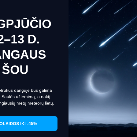
gamykla specialiai Levenhuk, Inc. (USA). Ši gamykla tiekė optinę įrang
nas lęšis turi pereiti griežtus patikrinimus ir daugybę technologinių t
nės ir medžiotojų visame pasaulyje.
GPJŪČIO
2–13 D.
u, kuris yra pagamintas iš aliuminio lydinių, kurie yra atsparūs atsitik
s, kurios apsaugos optikos prietaisą nuo dulkių ir drėgmės. Didelis šaltis
s sunkumus.
ANGAUS
e uses cookies to ensure you get the best experience on our we
ŠOU
 žiedu ant dešiniojo okuliaro bei fokusavimo ratuku centrinėje prietaiso d
a apie slapukus
temperatūroje.
Set Prefrences
Allow Cookies
etrukus danguje bus galima
nį Saulės užtemimą, o naktį –
o optinio stiklo
ngiausių metų meteorų lietų.
OLAIDOS IKI -45%