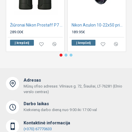
Žiūronai Nikon Prostaff P7 10x42
Nikon Aculon 10-22x50 priartinimo žiūronai
289.00€
189.95€
Į krepšelį
Į krepšelį
Adresas
Mūsų ofiso adresas: Vilniaus g. 72, Šiauliai, LT-76281 (Elnio
verslo centras)
Darbo laikas
Kiekvieną darbo dieną nuo 9:00 iki 17:00 val
Kontaktinė informacija
(+370) 67770633