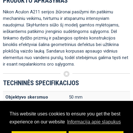
PRODUKTO APRAŠYMAS
Nikon Aculon A211 serijos žiūronai pasižymi itin patikimu
mechaniniu veikimu, tvirtumu ir atsparumu intensyviam
naudojimui. SkyHunters siūlo šį modelį gamtos mylėtojams,
ieškantiems patikimo įrenginio sudėtingoms sąlygoms. Dėl
tinkamo dydžio prizmių ir pažangios optinės konstrukcijos
binoklis efektyviai šalina geometrinius defektus bei užtikrina
plokščią vaizdo lauką. Sandarus korpusas apsaugo vidinius
elementus nuo vandens purslų, todėl stebėjimus galima tęsti net
ir esant nepalankioms oro sąlygoms.
TECHNINĖS SPECIFIKACIJOS
Objektyvo skersmuo
50 mm
Padidinimas
16x
This website uses cookies to ensure you get the best
Minimalus stebėjimo
experience on our website
Informacija apie slapukus
9 m
atstumas