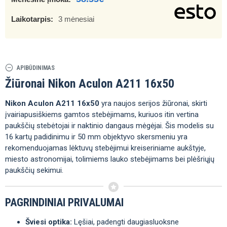
Laikotarpis:
3 mėnesiai
APIBŪDINIMAS
Žiūronai Nikon Aculon A211 16x50
Nikon Aculon A211 16x50
yra naujos serijos žiūronai, skirti
įvairiapusiškiems gamtos stebėjimams, kuriuos itin vertina
paukščių stebėtojai ir naktinio dangaus mėgėjai. Šis modelis su
16 kartų padidinimu ir 50 mm objektyvo skersmeniu yra
rekomenduojamas lėktuvų stebėjimui kreiseriniame aukštyje,
miesto astronomijai, tolimiems lauko stebėjimams bei plėšriųjų
paukščių sekimui.
PAGRINDINIAI PRIVALUMAI
Šviesi optika:
Lęšiai, padengti daugiasluoksne