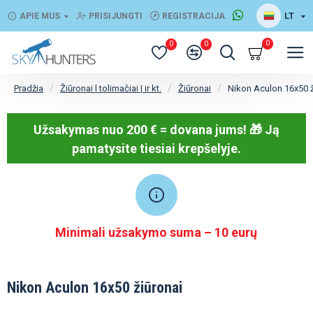
LT
APIE MUS
PRISIJUNGTI
REGISTRACIJA
0
0
0
Žiūronai l tolimačiai | ir kt.
Žiūronai
Nikon Aculon 16x50 ž
Pradžia
Užsakymas nuo 200 € = dovana jums! 🎁
Ją
pamatysite tiesiai krepšelyje.
Minimali užsakymo suma – 10 eurų
Nikon Aculon 16x50 žiūronai