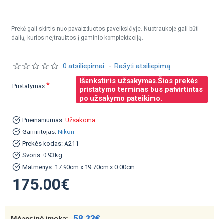
Prekė gali skirtis nuo pavaizduotos paveikslėlyje. Nuotraukoje gali būti
dalių, kurios neįtrauktos į gaminio komplektaciją.
0 atsiliepimai.
-
Rašyti atsiliepimą
Išankstinis užsakymas.Šios prekės
Pristatymas
pristatymo terminas bus patvirtintas
po užsakymo pateikimo.
Prieinamumas:
Užsakoma
Gamintojas:
Nikon
Prekės kodas:
A211
Svoris:
0.93kg
Matmenys:
17.90cm x 19.70cm x 0.00cm
175.00€
58.33€
Mėnesinė įmoka: