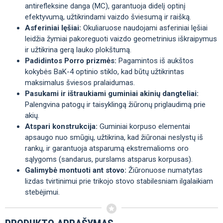
antirefleksine danga (MC), garantuoja didelį optinį
efektyvumą, užtikrindami vaizdo šviesumą ir raišką.
Asferiniai lęšiai:
Okuliaruose naudojami asferiniai lęšiai
leidžia žymiai pakoreguoti vaizdo geometrinius iškraipymus
ir užtikrina gerą lauko plokštumą.
Padidintos Porro prizmės:
Pagamintos iš aukštos
kokybės BaK-4 optinio stiklo, kad būtų užtikrintas
maksimalus šviesos pralaidumas.
Pasukami ir ištraukiami guminiai akinių dangteliai:
Palengvina patogų ir taisyklingą žiūronų priglaudimą prie
akių.
Atspari konstrukcija:
Guminiai korpuso elementai
apsaugo nuo smūgių, užtikrina, kad žiūronai neslystų iš
rankų, ir garantuoja atsparumą ekstremalioms oro
sąlygoms (sandarus, purslams atsparus korpusas).
Galimybė montuoti ant stovo:
Žiūronuose numatytas
lizdas tvirtinimui prie trikojo stovo stabilesniam ilgalaikiam
stebėjimui.