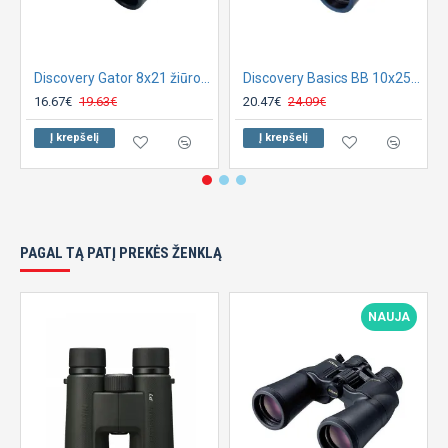
Discovery Gator 8x21 žiūronai
Discovery Basics BB 10x25 žiūronai
16.67€
19.63€
20.47€
24.09€
Į krepšelį
Į krepšelį
PAGAL TĄ PATĮ PREKĖS ŽENKLĄ
NAUJA