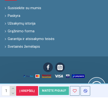
Susisiekite su mumis
Paskyra
Užsakymų istorija
Grąžinimo forma
Garantija ir atsisakymo teisės
Svetainės žemėlapis
Skyhunters.lt © 2015 - 2026. Kopijuoti ir publikuoti informaciją be SIA „Levenhuk
MATĖTE PIGIAU?
Į KREPŠELĮ
Baltic“ leidimo griežtai draudžiama