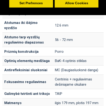
Set Prefrences
Allow Cookies
Matymo laukas
4.2° / 73 m / 1000 m
Išėjimo vyzdys
3.1 mm
Atstumas iki išėjimo
12.6 mm
vyzdžio
Atstumo tarp vyzdžių
56 - 72 mm
reguliavimo diapazonas
Prizmių konstrukcija
Porro
Optinių elementų medžiaga
BaK-4 optinis stiklas
Antirefleksiniai sluoksniai
MC (Daugiasluoksnė danga)
Centrinis + reguliavimas
Fokusavimo reguliavimas
dešiniajame okuliare
Galimybė tvirtinti ant trikojo
TAIP
Matmenys
ilgis 179 mm, plotis 197 mm