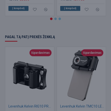
Į krepšelį
Į krepšelį
PAGAL TĄ PATĮ PREKĖS ŽENKLĄ
Išpardavimas
Išpardavimas
Levenhuk Kelvin RIG10 PRO išmaniojo telefono adapteris
Levenhuk Kelvin TMC10 LED mikroskopas išmaniajam telefonui