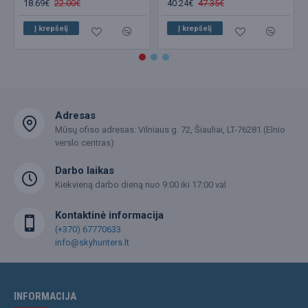
18.69€
22.00€
40.24€
47.35€
Į krepšelį
Į krepšelį
Adresas
Mūsų ofiso adresas: Vilniaus g. 72, Šiauliai, LT-76281 (Elnio
verslo centras)
Darbo laikas
Kiekvieną darbo dieną nuo 9:00 iki 17:00 val
Kontaktinė informacija
(+370) 67770633
info@skyhunters.lt
INFORMACIJA