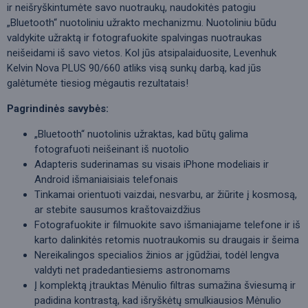
ir neišryškintumėte savo nuotraukų, naudokitės patogiu
„Bluetooth“ nuotoliniu užrakto mechanizmu. Nuotoliniu būdu
valdykite užraktą ir fotografuokite spalvingas nuotraukas
neišeidami iš savo vietos. Kol jūs atsipalaiduosite, Levenhuk
Kelvin Nova PLUS 90/660 atliks visą sunkų darbą, kad jūs
galėtumėte tiesiog mėgautis rezultatais!
Pagrindinės savybės:
„Bluetooth“ nuotolinis užraktas, kad būtų galima
fotografuoti neišeinant iš nuotolio
Adapteris suderinamas su visais iPhone modeliais ir
Android išmaniaisiais telefonais
Tinkamai orientuoti vaizdai, nesvarbu, ar žiūrite į kosmosą,
ar stebite sausumos kraštovaizdžius
Fotografuokite ir filmuokite savo išmaniajame telefone ir iš
karto dalinkitės retomis nuotraukomis su draugais ir šeima
Nereikalingos specialios žinios ar įgūdžiai, todėl lengva
valdyti net pradedantiesiems astronomams
Į komplektą įtrauktas Mėnulio filtras sumažina šviesumą ir
padidina kontrastą, kad išryškėtų smulkiausios Mėnulio