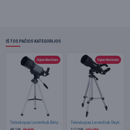
IŠ TOS PAČIOS KATEGORIJOS
Išpardavimas
Išpardavimas
Teleskopas Levenhuk Blitz 70s BASE
Teleskopas Levenhuk Skyline Travel Sun 70 su kuprine ir saulės filtru
48.19€
56.69€
117.09€
137.76€