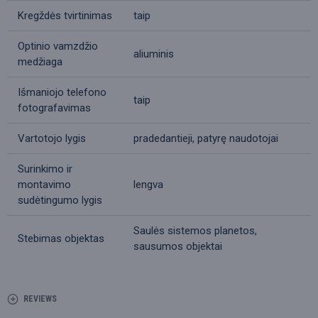
Kregždės tvirtinimas
taip
Optinio vamzdžio
aliuminis
medžiaga
Išmaniojo telefono
taip
fotografavimas
Vartotojo lygis
pradedantieji, patyrę naudotojai
Surinkimo ir
montavimo
lengva
sudėtingumo lygis
Saulės sistemos planetos,
Stebimas objektas
sausumos objektai
REVIEWS