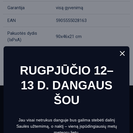
Garantija
visą gyvenimą
EAN
5905555028163
Pakuotės dydis
90x46x21 cm
(IxPxA)
Siuntimo svoris
8.15 kg
Optinis dizainas
refraktorius
RUGPJŪČIO 12–
Optikos medžiaga
optinis stiklas
13 D. DANGAUS
Optikos danga
daugiasluoksnė danga
ŠOU
This website uses cookies to ensure you get the best
Objektyvo
experience on our website
Informacija apie slapukus
skersmuo
90
(diafragma), mm
Jau visai netrukus danguje bus galima stebėti dalinį
Set Prefrences
Allow Cookies
Saulės užtemimą, o naktį – vieną įspūdingiausių metų
Židinio nuotolis, mm
660
meteorų lietų.