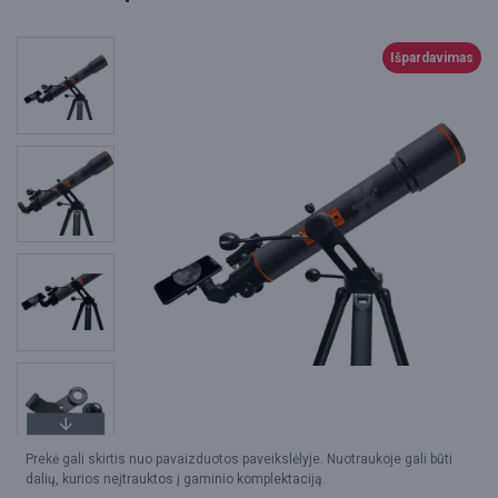
Išpardavimas
Prekė gali skirtis nuo pavaizduotos paveikslėlyje. Nuotraukoje gali būti
dalių, kurios neįtrauktos į gaminio komplektaciją.