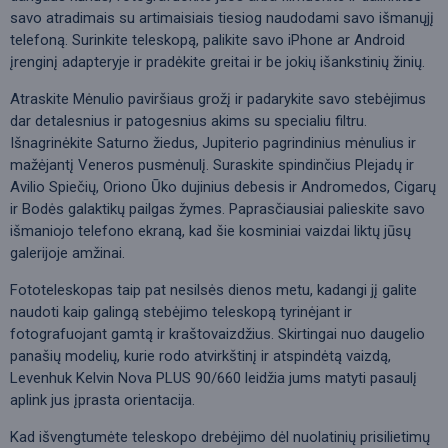
savo atradimais su artimaisiais tiesiog naudodami savo išmanųjį
telefoną. Surinkite teleskopą, palikite savo iPhone ar Android
įrenginį adapteryje ir pradėkite greitai ir be jokių išankstinių žinių.
Atraskite Mėnulio paviršiaus grožį ir padarykite savo stebėjimus
dar detalesnius ir patogesnius akims su specialiu filtru.
Išnagrinėkite Saturno žiedus, Jupiterio pagrindinius mėnulius ir
mažėjantį Veneros pusmėnulį. Suraskite spindinčius Plejadų ir
Avilio Spiečių, Oriono Ūko dujinius debesis ir Andromedos, Cigarų
ir Bodės galaktikų pailgas žymes. Paprasčiausiai palieskite savo
išmaniojo telefono ekraną, kad šie kosminiai vaizdai liktų jūsų
galerijoje amžinai.
Fototeleskopas taip pat nesilsės dienos metu, kadangi jį galite
naudoti kaip galingą stebėjimo teleskopą tyrinėjant ir
fotografuojant gamtą ir kraštovaizdžius. Skirtingai nuo daugelio
panašių modelių, kurie rodo atvirkštinį ir atspindėtą vaizdą,
Levenhuk Kelvin Nova PLUS 90/660 leidžia jums matyti pasaulį
aplink jus įprasta orientacija.
Kad išvengtumėte teleskopo drebėjimo dėl nuolatinių prisilietimų