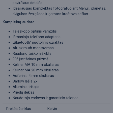
paviršiaus detalės
Idealiausias komplektas fotografuojant Mėnulį, planetas,
dvigubas žvaigždes ir gamtos kraštovaizdžius
Komplektą sudaro:
Teleskopo optinis vamzdis
Išmaniojo telefono adapteris
„Bluetooth“ nuotolinis užraktas
Alt-azimuth montavimas
Raudono taško ieškiklis
90° įstrižainės prizmė
Kellner MA 10 mm okuliaras
Kellner MA 20 mm okuliaras
Asferinis 4 mm okuliaras
Barlow lęšis 2x
Aliuminis trikojis
Priedų dėklas
Naudotojo vadovas ir garantinis talonas
Prekės ženklas
Kelvin