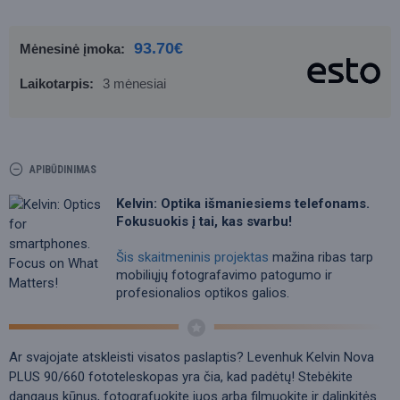
93.70€
Mėnesinė įmoka:
Laikotarpis:
3 mėnesiai
APIBŪDINIMAS
Kelvin: Optika išmaniesiems telefonams.
Fokusuokis į tai, kas svarbu!
Šis skaitmeninis projektas
mažina ribas tarp
mobiliųjų fotografavimo patogumo ir
profesionalios optikos galios.
Ar svajojate atskleisti visatos paslaptis? Levenhuk Kelvin Nova
PLUS 90/660 fototeleskopas yra čia, kad padėtų! Stebėkite
dangaus kūnus, fotografuokite juos arba filmuokite ir dalinkitės