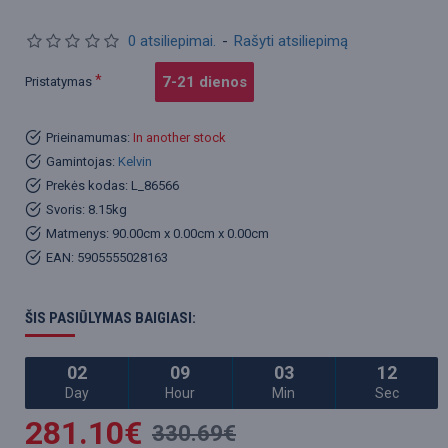
0 atsiliepimai.
-
Rašyti atsiliepimą
7-21 dienos
Pristatymas
Prieinamumas:
In another stock
Gamintojas:
Kelvin
Prekės kodas:
L_86566
Svoris:
8.15kg
Matmenys:
90.00cm x 0.00cm x 0.00cm
EAN:
5905555028163
ŠIS PASIŪLYMAS BAIGIASI:
02
09
03
11
Day
Hour
Min
Sec
281.10€
330.69€