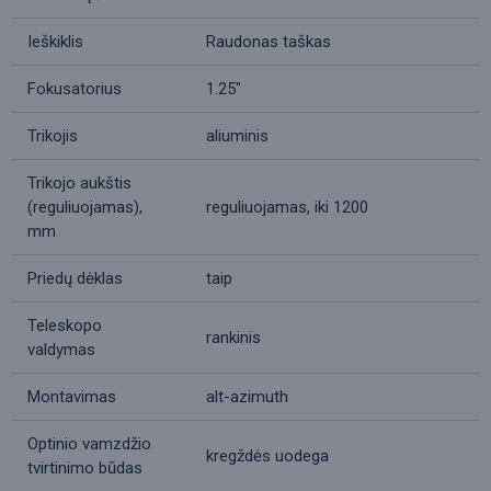
Ieškiklis
Raudonas taškas
Fokusatorius
1.25"
Trikojis
aliuminis
Trikojo aukštis
(reguliuojamas),
reguliuojamas, iki 1200
mm
Priedų dėklas
taip
Teleskopo
rankinis
valdymas
Montavimas
alt-azimuth
Optinio vamzdžio
kregždės uodega
tvirtinimo būdas