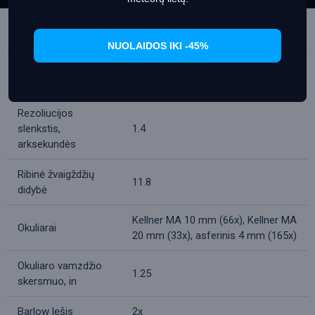
Didžiausia praktinė
180
galia, x
NUOLAIDOS IKI -45%
Diafragmos
f/7.33
santykis
Rezoliucijos
slenkstis,
1.4
arksekundės
Ribinė žvaigždžių
11.8
didybė
Kellner MA 10 mm (66x), Kellner MA
Okuliarai
20 mm (33x), asferinis 4 mm (165x)
Okuliaro vamzdžio
1.25
skersmuo, in
Barlow lęšis
2x