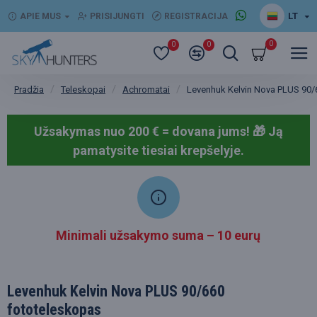
LT
APIE MUS
PRISIJUNGTI
REGISTRACIJA
0
0
0
Teleskopai
Achromatai
Levenhuk Kelvin Nova PLUS 90/
Pradžia
Užsakymas nuo 200 € = dovana jums! 🎁
Ją
pamatysite tiesiai krepšelyje.
Minimali užsakymo suma – 10 eurų
Levenhuk Kelvin Nova PLUS 90/660
fototeleskopas