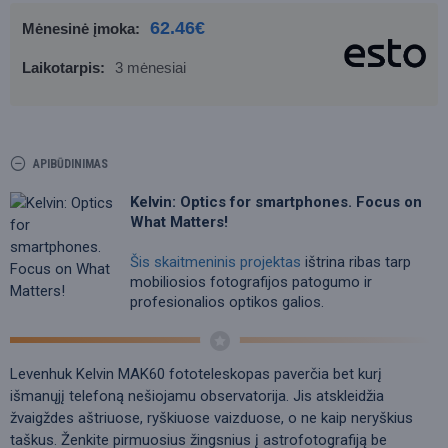
62.46€
Mėnesinė įmoka:
Laikotarpis:
3 mėnesiai
APIBŪDINIMAS
Kelvin: Optics for smartphones. Focus on
What Matters!
Šis skaitmeninis projektas
ištrina ribas tarp
mobiliosios fotografijos patogumo ir
profesionalios optikos galios.
Levenhuk Kelvin MAK60 fototeleskopas paverčia bet kurį
išmanųjį telefoną nešiojamu observatorija. Jis atskleidžia
žvaigždes aštriuose, ryškiuose vaizduose, o ne kaip neryškius
taškus. Ženkite pirmuosius žingsnius į astrofotografiją be