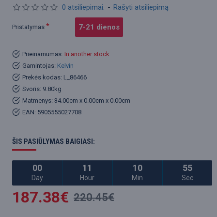
0 atsiliepimai.
-
Rašyti atsiliepimą
7-21 dienos
Pristatymas
Prieinamumas:
In another stock
Gamintojas:
Kelvin
Prekės kodas:
L_86466
Svoris:
9.80kg
Matmenys:
34.00cm x 0.00cm x 0.00cm
EAN:
5905555027708
ŠIS PASIŪLYMAS BAIGIASI:
00
11
10
55
Day
Hour
Min
Sec
187.38€
220.45€