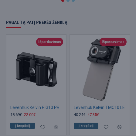
PAGAL TĄ PATĮ PREKĖS ŽENKLĄ
Išpardavimas
Išpardavimas
Levenhuk Kelvin RIG10 PRO išmaniojo telefono adapteris
Levenhuk Kelvin TMC10 LED mikroskopas išmaniajam telefonui
18.69€
22.00€
40.24€
47.35€
Į krepšelį
Į krepšelį