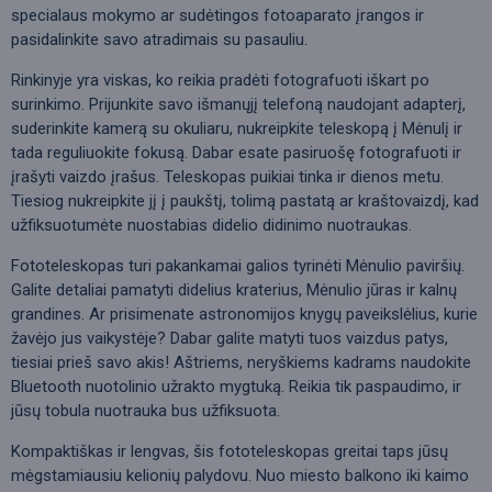
specialaus mokymo ar sudėtingos fotoaparato įrangos ir
pasidalinkite savo atradimais su pasauliu.
Rinkinyje yra viskas, ko reikia pradėti fotografuoti iškart po
surinkimo. Prijunkite savo išmanųjį telefoną naudojant adapterį,
suderinkite kamerą su okuliaru, nukreipkite teleskopą į Mėnulį ir
tada reguliuokite fokusą. Dabar esate pasiruošę fotografuoti ir
įrašyti vaizdo įrašus. Teleskopas puikiai tinka ir dienos metu.
Tiesiog nukreipkite jį į paukštį, tolimą pastatą ar kraštovaizdį, kad
užfiksuotumėte nuostabias didelio didinimo nuotraukas.
Fototeleskopas turi pakankamai galios tyrinėti Mėnulio paviršių.
Galite detaliai pamatyti didelius kraterius, Mėnulio jūras ir kalnų
grandines. Ar prisimenate astronomijos knygų paveikslėlius, kurie
žavėjo jus vaikystėje? Dabar galite matyti tuos vaizdus patys,
tiesiai prieš savo akis! Aštriems, neryškiems kadrams naudokite
Bluetooth nuotolinio užrakto mygtuką. Reikia tik paspaudimo, ir
jūsų tobula nuotrauka bus užfiksuota.
Kompaktiškas ir lengvas, šis fototeleskopas greitai taps jūsų
mėgstamiausiu kelionių palydovu. Nuo miesto balkono iki kaimo