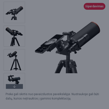
Išpardavimas
Prekė gali skirtis nuo pavaizduotos paveikslėlyje. Nuotraukoje gali būti
dalių, kurios neįtrauktos į gaminio komplektaciją.