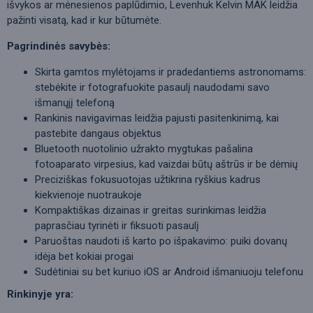
išvykos ar mėnesienos paplūdimio, Levenhuk Kelvin MAK leidžia
pažinti visatą, kad ir kur būtumėte.
Pagrindinės savybės:
Skirta gamtos mylėtojams ir pradedantiems astronomams:
stebėkite ir fotografuokite pasaulį naudodami savo
išmanųjį telefoną
Rankinis navigavimas leidžia pajusti pasitenkinimą, kai
pastebite dangaus objektus
Bluetooth nuotolinio užrakto mygtukas pašalina
fotoaparato virpesius, kad vaizdai būtų aštrūs ir be dėmių
Preciziškas fokusuotojas užtikrina ryškius kadrus
kiekvienoje nuotraukoje
Kompaktiškas dizainas ir greitas surinkimas leidžia
paprasčiau tyrinėti ir fiksuoti pasaulį
Paruoštas naudoti iš karto po išpakavimo: puiki dovanų
idėja bet kokiai progai
Sudėtiniai su bet kuriuo iOS ar Android išmaniuoju telefonu
Rinkinyje yra: