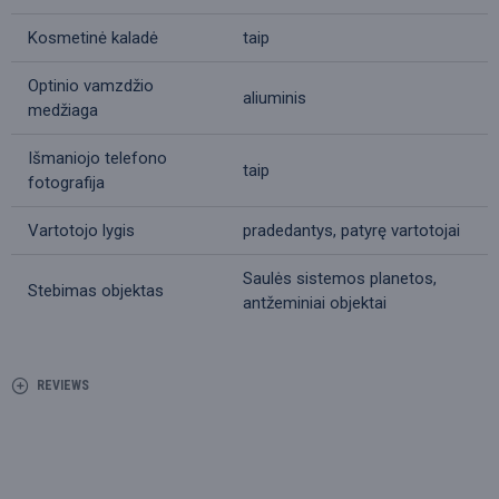
Kosmetinė kaladė
taip
Optinio vamzdžio
aliuminis
medžiaga
Išmaniojo telefono
taip
fotografija
Vartotojo lygis
pradedantys, patyrę vartotojai
Saulės sistemos planetos,
Stebimas objektas
antžeminiai objektai
REVIEWS