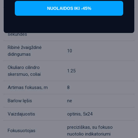
x
NUOLAIDOS IKI -45%
Diafragmos santykis
f/13.8
Skiriamoji riba, lankinės
2
sekundės
Ribinė žvaigždinė
10
didingumas
Okuliaro cilindro
1.25
skersmuo, coliai
Artimas fokusas, m
8
Barlow lęšis
ne
Vaizdajuostis
optinis, 5x24
preciziškas, su fokuso
Fokusuotojas
nuotolio indikatoriumi