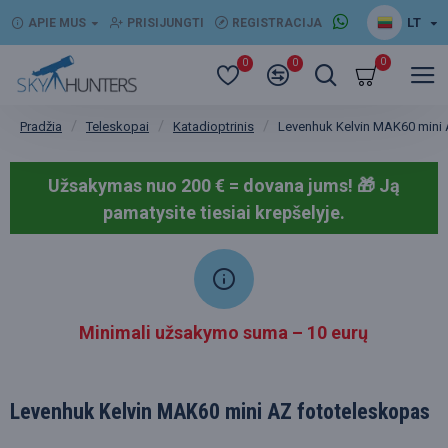
LT
APIE MUS
PRISIJUNGTI
REGISTRACIJA
0
0
0
Teleskopai
Katadioptrinis
Levenhuk Kelvin MAK60 mini 
Pradžia
Užsakymas nuo 200 € = dovana jums! 🎁
Ją
pamatysite tiesiai krepšelyje.
Minimali užsakymo suma – 10 eurų
Levenhuk Kelvin MAK60 mini AZ fototeleskopas