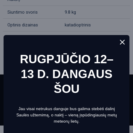
Siuntimo svoris
9.8 kg
Optinis dizainas
katadioptrinis
Optinė schema
Maksutovo-Kassegraino
Optikos medžiaga
optinis stiklas
RUGPJŪČIO 12–
aliuminis, plačios spektro anti-
Optikos dengimas
refleksijos
13 D. DANGAUS
Objektyvo skersmuo
ŠOU
60
This website uses cookies to ensure you get the best
(diafragma), mm
experience on our website
Informacija apie slapukus
Lęšio (veidrodžio) forma
sferinė
Jau visai netrukus danguje bus galima stebėti dalinį
Set Prefrences
Allow Cookies
Židinio ilgis, mm
830
Saulės užtemimą, o naktį – vieną įspūdingiausių metų
meteorų lietų.
Didžiausia praktinė galia,
120