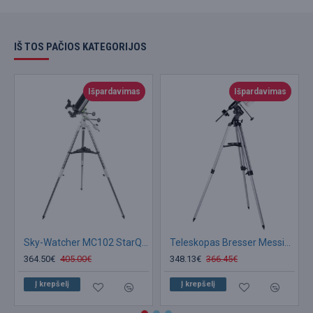
IŠ TOS PAČIOS KATEGORIJOS
Išpardavimas
Išpardavimas
Sky-Watcher MC102 StarQuest II 102/1300 teleskopas
Teleskopas Bresser Messier Maksutov 100/1400 EQ3 su išmaniojo telefono adapteriu ir saulės
364.50€
405.00€
348.13€
366.45€
Į krepšelį
Į krepšelį