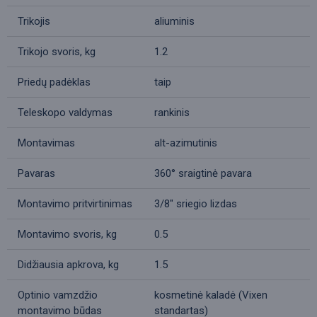
Trikojis
aliuminis
Trikojo svoris, kg
1.2
Priedų padėklas
taip
Teleskopo valdymas
rankinis
Montavimas
alt-azimutinis
Pavaras
360° sraigtinė pavara
Montavimo pritvirtinimas
3/8" sriegio lizdas
Montavimo svoris, kg
0.5
Didžiausia apkrova, kg
1.5
Optinio vamzdžio
kosmetinė kaladė (Vixen
montavimo būdas
standartas)