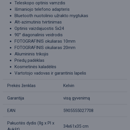
Teleskopo optinis vamzdis
Išmaniojo telefono adapteris
Bluetooth nuotolinio užrakto mygtukas
Alt-azimutinis tvirtinimas
Optinis vaizdajuostis 5x24
90° diagonalinis veidrodis
FOTOGRAFINIS okuliaras 10mm
FOTOGRAFINIS okuliaras 20mm
Aliumininis trikojis
Priedų padėklas
Kosmetinės kaladėlės
Vartotojo vadovas ir garantinis lapelis
Prekės ženklas
Kelvin
Garantija
visą gyvenimą
EAN
5905555027708
Pakuotės dydis (Ilg x Pl x
34x61x35 cm
Aukšt)